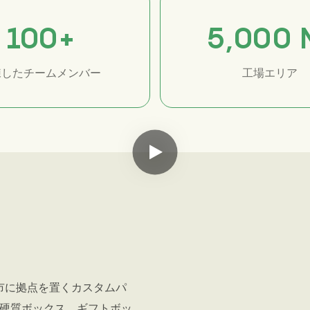
100
+
5
,00
0
練したチームメンバー
工場エリア
南通市に拠点を置くカスタムパ
硬質ボックス、ギフトボッ