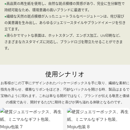
●
高品質の再生紙を使用し、自然な斑点模様の質感があり、完全に生分解性で
持続可能なため、環境意識の高いブランドに最適です。
●
繊細な天然の斑点模様が入ったニュートラルなベージュトーンは、侘び寂び
の美意識を生み出し、あらゆるジュエリースタイルやブランドイメージを引き
立てます。
●
滑らかでマットな表面は、ホットスタンプ、エンボス加工、UV印刷など、
さまざまなカスタマイズに対応し、ブランドロゴを際立たせることができま
す。
使用シナリオ
お客様がこの丁寧にデザインされたパッケージボックスを手に取り、繊細な素材に
指先を滑らせ、優雅なリボンをほどき、巧妙なバックルを開ける時、製品はまるで
宝物のように現れます。これは単なる開封ではなく、ブランドが伝える敬意と価値
の感覚であり、開封するたびに期待と喜びが満ち溢れる体験となるのです。