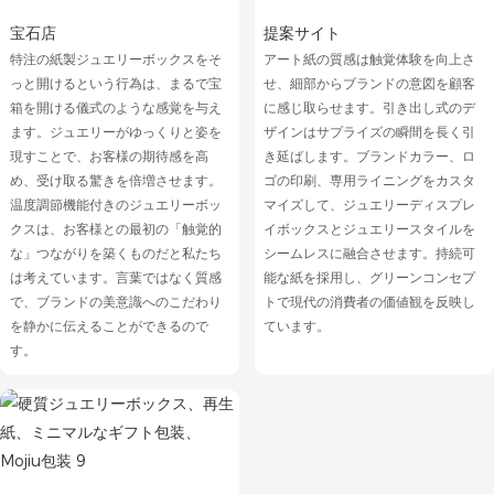
宝石店
提案サイト
特注の紙製ジュエリーボックスをそ
アート紙の質感は触覚体験を向上さ
っと開けるという行為は、まるで宝
せ、細部からブランドの意図を顧客
箱を開ける儀式のような感覚を与え
に感じ取らせます。引き出し式のデ
ます。ジュエリーがゆっくりと姿を
ザインはサプライズの瞬間を長く引
現すことで、お客様の期待感を高
き延ばします。ブランドカラー、ロ
め、受け取る驚きを倍増させます。
ゴの印刷、専用ライニングをカスタ
温度調節機能付きのジュエリーボッ
マイズして、ジュエリーディスプレ
クスは、お客様との最初の「触覚的
イボックスとジュエリースタイルを
な」つながりを築くものだと私たち
シームレスに融合させます。持続可
は考えています。言葉ではなく質感
能な紙を採用し、グリーンコンセプ
で、ブランドの美意識へのこだわり
トで現代の消費者の価値観を反映し
を静かに伝えることができるので
ています。
す。