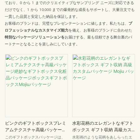
ており、0 から 1 までのクリエイティブなサンプリング ニーズに対応できる
だけでなく、1 から 10,000 までの爆発的な成長もサポートし、大量注文でも
一貫した品質と安定した納品を保証します。
お客様のブランドは、完璧なプレゼンテーションに値します。私たちは、
プ
ロフェッショナルなカスタマイズ能力
を備え、お客様のブランドに合わせた
特別なパッケージソリューションを
お届けする、最も信頼できる舞台裏のパ
ートナーとなることを楽しみにしています。
ピンクのギフトボックスプレミ
水彩花柄のエレガントなギフト
アムテクスチャ高級パッケージ
ボックス ギフト収納 高級カス
絶妙なギフトボックス化粧品パ
タムパッケージ Mojiu パッケー
このギフトボックスパッケージは、
水彩画のような花柄をあしらったエ