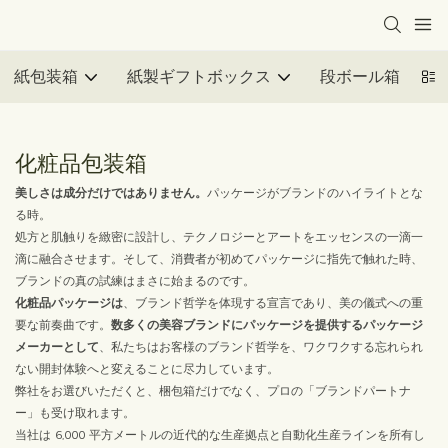
紙包装箱
紙製ギフトボックス
段ボール箱
ジ
化粧品包装箱
美しさは成分だけではありません。
パッケージがブランドのハイライトとな
る時。
処方と肌触りを緻密に設計し、テクノロジーとアートをエッセンスの一滴一
滴に融合させます。そして、消費者が初めてパッケージに指先で触れた時、
ブランドの真の試練はまさに始まるのです。
化粧品パッケージは
、ブランド哲学を体現する宣言であり、美の儀式への重
要な前奏曲です。
数多くの美容ブランドにパッケージを提供するパッケージ
メーカーとして
、私たちはお客様のブランド哲学を、ワクワクする忘れられ
ない開封体験へと変えることに尽力しています。
弊社をお選びいただくと、梱包箱だけでなく、プロの「ブランドパートナ
ー」も受け取れます。
当社は 6,000 平方メートルの近代的な生産拠点と自動化生産ラインを所有し