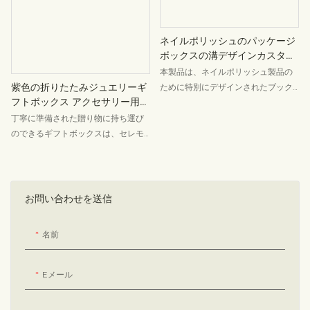
求力を高めます。小ロットでのロゴ
両立しています。ブランドロゴ印
やテーマに沿ったパターンのカスタ
刷、カラーマッチング調整、機能カ
マイズにも対応し、パーソナライズ
ード印刷（使用方法やブランド情報
ネイルポリッシュのパッケージ
されたブランドコミュニケーション
など）などのカスタマイズオプショ
ボックスの溝デザインカスタマ
のニーズを満たします。多様なシー
ンがあり、歯磨き粉ブランドパッケ
イズ可能なロゴ
本製品は、ネイルポリッシュ製品の
ンに対応し、小売流通、ケータリン
ージやギフトセットの組み合わせな
紫色の折りたたみジュエリーギ
ために特別にデザインされたブック
グ、企業向けギフトなど、様々な用
ど、B2Bの用途に最適です。
フトボックス アクセサリー用ジ
スタイルのクリエイティブギフトボ
途に対応する商業用パッケージとし
ュエリー包装ボックス
ックスです。ソフトピンクをメイン
丁寧に準備された贈り物に持ち運び
て活用できます。実用性とディスプ
カラーに、カスタマイズされたパー
のできるギフトボックスは、セレモ
レイ価値を両立させ、クライアント
ルコットンの裏地を組み合わせ、女
ニー感を演出するのに最適です。優
の追加パッケージコストを削減しま
性らしい美しさと精密な保護機能を
しいマカロンカラーを基調に、シル
す。中高級ブランドのシナリオアッ
完璧に融合させ、ビューティーブラ
クサテンのリボンと繊細な木製ハン
プグレードやカスタマイズギフトソ
ンドのディスプレイ、保護、ギフト
ドルが美しく調和し、フランスのロ
お問い合わせを送信
リューションに最適です。
の要素を融合した高級パッケージソ
マンスとモダンな美学が巧みに融合
リューションを実現します。
しています。ボックス本体にホット
名前
スタンプで刻印されたブランドロゴ
は、細部にまでこだわった品質の高
さを際立たせています。ウェディン
Eメール
グキャンディボックス、ギフトボッ
クス、繊細なホリデーアイテムのパ