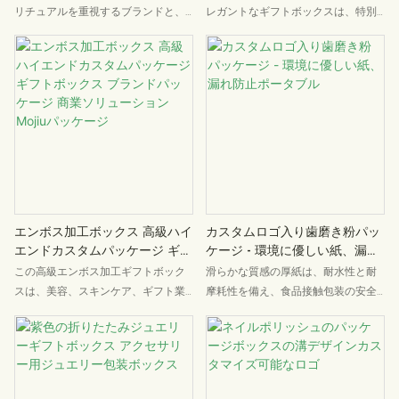
ッケージボックスギフトボック
ジ
リチュアルを重視するブランドと、
レガントなギフトボックスは、特別
スMojiuパッケージ
こだわりのある消費者のためにデザ
な雰囲気を重視する方のために特別
インされています。ピンクと白のダ
にデザインされています。鮮やかな
イアリー型のビジュアルデザインが
水彩画の花柄と独自のロゴデザイン
特徴で、アートペーパーと精巧なブ
が、美しさと高級感を完璧に両立さ
ランドロゴを組み合わせた独創的な
せています。精巧な職人技で仕上げ
パッケージを採用しています。開封
られたこのボックスは、ギフトの包
後は、美容アイテムやフレグランス
装や小物の収納など、様々なシーン
などのアイテムを収納でき、ブラン
に最適です。高級感のあるカスタム
ド製品のハイエンドなポジショニン
メイドの仕上がりが、贈り物の真心
グに完璧にマッチしています。
をさらに高めます。ホリデーギフ
ト、普段使いの収納、ブランドのギ
エンボス加工ボックス 高級ハイ
カスタムロゴ入り歯磨き粉パッ
フト包装など、幅広いニーズにお応
エンドカスタムパッケージ ギフ
ケージ - 環境に優しい紙、漏れ
えします。
トボックス ブランドパッケージ
防止ポータブル
この高級エンボス加工ギフトボック
滑らかな質感の厚紙は、耐水性と耐
商業ソリューション Mojiuパッ
スは、美容、スキンケア、ギフト業
摩耗性を備え、食品接触包装の安全
ケージ
界のB2Bクライアント向けに特別に
基準を満たしています。内側の溝は
設計されています。高級素材と独自
一般的な歯磨き粉にぴったり合うサ
のエンボス加工パターンを採用する
イズで、安定してずれません。リボ
ことで、画一的なパッケージデザイ
ン留めのデザインは操作が簡単で密
ンを打ち破り、端末でのブランド訴
閉性が高く、液漏れ防止と携帯性を