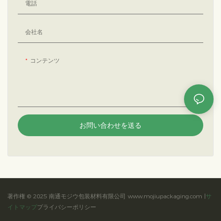
電話
ッケージなど、どんな用途でも、ギ
フトのスタイルを瞬時に引き立てま
す。手に持つたびにエレガントなデ
会社名
ィスプレイとなり、開けるたびに驚
きの展開が生まれます。ギフトボッ
クスは、愛情表現の一つ一つを、忘
コンテンツ
れられない美的体験へと導きます。
お問い合わせを送る
著作権 © 2025 南通モジウ包装材料有限公司 www.mojiupackaging.com |
サ
イトマップ
プライバシーポリシー