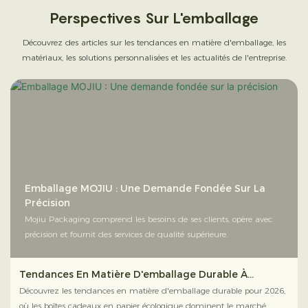
Perspectives Sur L'emballage
Découvrez des articles sur les tendances en matière d'emballage, les
matériaux, les solutions personnalisées et les actualités de l'entreprise.
Emballage MOJIU : Une Demande Fondée Sur La
Précision
Mojiu Packaging comprend les besoins de ses clients, opère avec
précision et fournit des services de qualité supérieure.
Tendances En Matière D'emballage Durable À
L'horizon 2026 : Pourquoi Les Boîtes Cadeaux En
Découvrez les tendances en matière d'emballage durable pour 2026,
Papier Écologique Dominent Le Marché
où les boîtes cadeaux en papier écologique dominent le marché