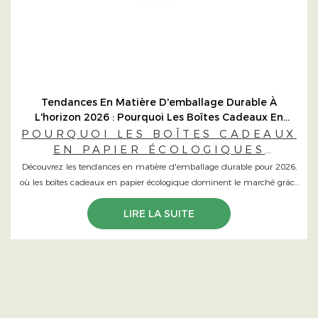
Tendances En Matière D'emballage Durable À
L'horizon 2026 : Pourquoi Les Boîtes Cadeaux En
Papier Écologique Dominent Le Marché
POURQUOI LES BOÎTES CADEAUX
EN PAPIER ÉCOLOGIQUES
DOMINENT LE MARCHÉ
Découvrez les tendances en matière d'emballage durable pour 2026,
où les boîtes cadeaux en papier écologique dominent le marché grâce
à des textures intelligentes, du bois certifié FSC et un design écologique
LIRE LA SUITE
haut de gamme.