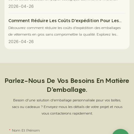
grâce à des textures intelligentes, du bois certifié FSC et un design
2026
04
26
écologique haut de gamme.
Comment Réduire Les Coûts D'expédition Pour Les
Emballages De Vêtements En Gros Sans Sacrifier La
Découvrez comment réduire les coûts d'expédition des emballages
Qualité
de vêtements en gros sans compromettre la qualité. Explorez les
boîtes rigides pliables, les matériaux légers et les emballages
2026
04
26
emboîtables intelligents.
Parlez-Nous De Vos Besoins En Matière
D'emballage.
Besoin d'une solution d'emballage personnalisée pour vos boîtes,
sacs ou cadeaux ? Envoyez-nous les détails de votre projet et nous
vous contacterons rapidement.
Nom Et Prénom