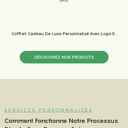
détail.
Coffret Cadeau De Luxe Personnalisé Avec Logo Et
Fermeture Ruban, Boîte D'emballage En Papier
Imprimé Pour Ensembles Collier, Bague Et Boucles
D'oreilles.
DÉCOUVREZ NOS PRODUITS
SERVICES PERSONNALISÉS
Comment Fonctionne Notre Processus