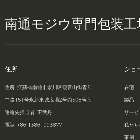
南通モジウ
専門包装工
住所
ショ
住所: 江蘇省南通市崇川区観音山街青年
在宅
中路151号永新東城広場2号館508号室
製品
連絡先担当者: 王武丹
サービ
電話: +86 13861993877
私たち
事例