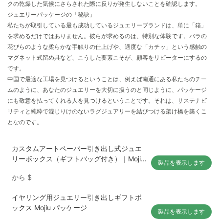
クの乾燥した気候にさらされた際に反りが発生しないことを確認します。
ジュエリーパッケージの「秘訣」
私たちが取引している最も成功しているジュエリーブランドは、単に「箱」
を求めるだけではありません。彼らが求めるのは、特別な体験です。バラの
花びらのような柔らかな手触りの仕上げや、適度な「カチッ」という感触の
マグネット式留め具など、こうした要素こそが、顧客をリピーターにするの
です。
中国で最適な工場を見つけるということは、例えば南通にある私たちのチー
ムのように、あなたのジュエリーを大切に扱うのと同じように、パッケージ
にも敬意を払ってくれる人を見つけるということです。それは、サステナビ
リティと純粋で混じりけのないラグジュアリーを結びつける架け橋を築くこ
となのです。
カスタムアートペーパー引き出し式ジュエ
リーボックス（ギフトバッグ付き）｜Mojiu
製品を表示します
Packaging
から
$
イヤリング用ジュエリー引き出しギフトボ
ックス Mojiu パッケージ
製品を表示します