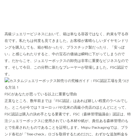
高級ジュエリービジネスにおいて、箱は単なる容器ではなく、約束を守る存
在です。私たちは何度も見てきました。お客様が素晴らしいダイヤモンドリ
ングを購入しても、箱が軽かったり、プラスチック製だったり、「安っぽ
い」と感じられたりすると、中の宝石の価値は瞬時に下がってしまうので
す。だからこそ、ジュエリーボックスの卸売は非常に重要なビジネスなので
す。そして今日、この分野に新たなプレーヤーが登場しました。FSC認証で
す。
FSCがあなたが思っている以上に重要な理由
正直なところ、数年前までは「FSC認証」はあれば嬉しい程度のラベルでし
た。ところが今では？ヨーロッパや北米の高級小売店のほとんどにとって、
FSC認証は購入の決め手となる要素です。FSC（森林管理協議会）認証は、特
注ジュエリーボックスに使用されている木材や紙が、責任ある森林管理のも
とで生産されたものであることを証明します。Mojiu Packagingでは、ブラ
ンド各社が「Tree-check」ロゴを取得するためだけに、わずかな追加料金を