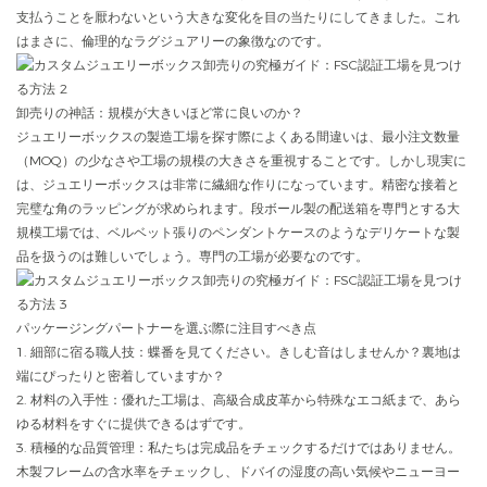
支払うことを厭わないという大きな変化を目の当たりにしてきました。これ
はまさに、倫理的なラグジュアリーの象徴なのです。
卸売りの神話：規模が大きいほど常に良いのか？
ジュエリーボックスの製造工場を探す際によくある間違いは、最小注文数量
（MOQ）の少なさや工場の規模の大きさを重視することです。しかし現実に
は、ジュエリーボックスは非常に繊細な作りになっています。精密な接着と
完璧な角のラッピングが求められます。段ボール製の配送箱を専門とする大
規模工場では、ベルベット張りのペンダントケースのようなデリケートな製
品を扱うのは難しいでしょう。専門の工場が必要なのです。
パッケージングパートナーを選ぶ際に注目すべき点
1. 細部に宿る職人技：蝶番を見てください。きしむ音はしませんか？裏地は
端にぴったりと密着していますか？
2. 材料の入手性：優れた工場は、高級合成皮革から特殊なエコ紙まで、あら
ゆる材料をすぐに提供できるはずです。
3. 積極的な品質管理：私たちは完成品をチェックするだけではありません。
木製フレームの含水率をチェックし、ドバイの湿度の高い気候やニューヨー