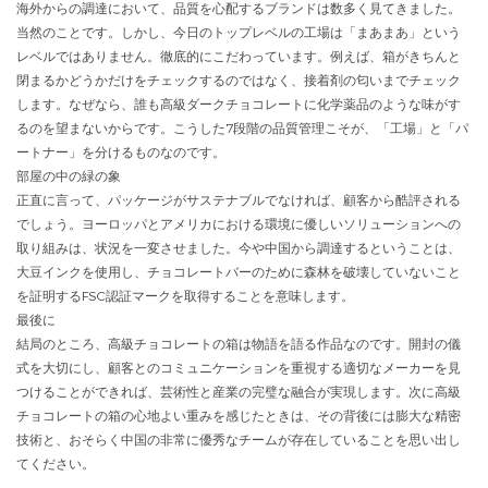
海外からの調達において、品質を心配するブランドは数多く見てきました。
当然のことです。しかし、今日のトップレベルの工場は「まあまあ」という
レベルではありません。徹底的にこだわっています。例えば、箱がきちんと
閉まるかどうかだけをチェックするのではなく、接着剤の匂いまでチェック
します。なぜなら、誰も高級ダークチョコレートに化学薬品のような味がす
るのを望まないからです。こうした7段階の品質管理こそが、「工場」と「パ
ートナー」を分けるものなのです。
部屋の中の緑の象
正直に言って、パッケージがサステナブルでなければ、顧客から酷評される
でしょう。ヨーロッパとアメリカにおける環境に優しいソリューションへの
取り組みは、状況を一変させました。今や中国から調達するということは、
大豆インクを使用し、チョコレートバーのために森林を破壊していないこと
を証明するFSC認証マークを取得することを意味します。
最後に
結局のところ、高級チョコレートの箱は物語を語る作品なのです。開封の儀
式を大切にし、顧客とのコミュニケーションを重視する適切なメーカーを見
つけることができれば、芸術性と産業の完璧な融合が実現します。次に高級
チョコレートの箱の心地よい重みを感じたときは、その背後には膨大な精密
技術と、おそらく中国の非常に優秀なチームが存在していることを思い出し
てください。