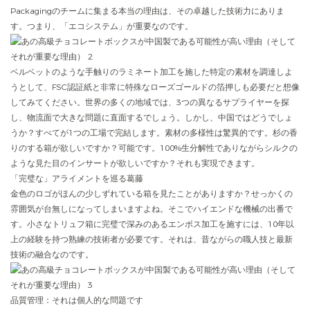
Packagingのチームに集まる本当の理由は、その卓越した技術力にありま
す。つまり、「エコシステム」が重要なのです。
ベルベットのような手触りのラミネート加工を施した特定の素材を調達しよ
うとして、FSC認証紙と非常に特殊なローズゴールドの箔押しも必要だと想像
してみてください。世界の多くの地域では、3つの異なるサプライヤーを探
し、物流面で大きな問題に直面するでしょう。しかし、中国ではどうでしょ
うか？すべてが1つの工場で完結します。素材の多様性は驚異的です。杉の香
りのする箱が欲しいですか？可能です。100%生分解性でありながらシルクの
ような見た目のインサートが欲しいですか？それも実現できます。
「完璧な」アライメントを巡る葛藤
金色のロゴがほんの少しずれている箱を見たことがありますか？せっかくの
雰囲気が台無しになってしまいますよね。そこでハイエンドな機械の出番で
す。小さなトリュフ箱に完璧で深みのあるエンボス加工を施すには、10年以
上の経験を持つ熟練の技術者が必要です。それは、昔ながらの職人技と最新
技術の融合なのです。
品質管理：それは個人的な問題です