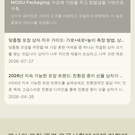
MOJIU Packaging: 수요에 기반을 두고 정밀성을 기반으로
구축
모지우 패키징은 고객의 요구를 이해하고, 정밀하게 운영하며, 더 높은
품질의 서비스를 제공합니다.
맞춤형 포장 상자 치수 가이드: 가로×세로×높이 측정 방법, 상자
크기 선택 및 대량 주문 준비 방법
맞춤형 포장을 주문할 때 가장 흔한 어려움 중 하나는 적절한 상자 크기
를 찾는 것입니다. 상자가 너무 작으면 제품이 손상되고, 너무 크면 재료
낭비, 배송비 증가, 그리고 개봉 경험의 만족도 저하로 이어집니다.
2026
07
27
2026년 지속 가능한 포장 트렌드: 친환경 종이 선물 상자가 시
장을 주도하는 이유
2026년 지속 가능한 포장 트렌드를 살펴보세요. 친환경적인 질감, FSC 인
증 목재, 고급스러운 친환경 디자인을 통해 친환경 종이 선물 상자가 시장
을 주도할 것입니다.
2026
04
26