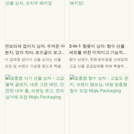
하여 생일 선물, 웨딩 답례품, 신부 들
징(Mojiu Packaging)에서 디자인한
러리 선물, 명절 선물 등 다양한 용도
이 상자는 모든 순간을 더욱 특별하게
로 활용할 수 있으며, 손쉽게 멋진 선
만들어 줍니다.
물 경험을 선사합니다.
연보라색 접이식 상자, 두꺼운 마
3-In-1 향꽂이 상자: 향수 선물
분지, 양각 처리, 로즈골드 로고,
세트를 위한 미적이고 기능적인
다양한 행사에 어울리는 선물 상
디스플레이 용기 (모지우 패키
이 일체형 접이식 선물 상자는 선물
향수 브랜드, 문화·창조용품 소매업체,
자, 모지우 패키징
징)
포장 및 브랜드 기념품 용도로 특별히
고급 선물 공급업체를 위해 특별히 디
디자인되었습니다. 두꺼운 마분지로
자인된 이 혁신적인 향함은 포장, 향
제작되었으며, 정교한 양각 열압착 공
꽂이, 진열이라는 세 가지 핵심 기능
법과 로즈 골드 로고가 고급스러움을
을 통합했습니다. 내장된 향꽂이와 내
더합니다. 일체형 접이식 구조로 배송
화성 솜 덕분에 상자를 열자마자 바로
시 공간 절약이 가능하며, 몇 단계만
향을 피울 수 있어 별도의 향꽂이를
거치면 아름다운 상자로 쉽게 조립할
구매할 필요가 없어 비용 절감 효과를
수 있습니다. 웨딩 답례품, 명절 선물,
누릴 수 있습니다. 무광택 질감의 상
주얼리 포장 등 다양한 용도로 활용
자와 투명한 창은 향의 모습을 직관적
가능하며, 모지우 패키징의 품질 보증
으로 보여줄 뿐만 아니라 우아한 장식
을 통해 브랜드의 제품 부가가치를 높
품 역할도 하여, 새로운 스타일의 다