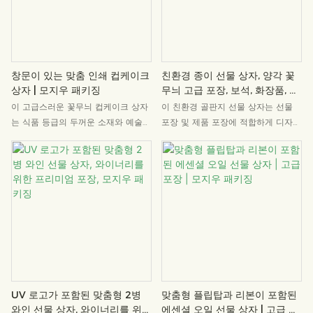
창문이 있는 맞춤 인쇄 컵케이크
친환경 종이 선물 상자, 양각 꽃
상자 | 모지우 패키징
무늬 고급 포장, 보석, 화장품, 아
로마테라피, 창의적인 선물, 모지
이 고급스러운 꽃무늬 컵케이크 상자
이 친환경 골판지 선물 상자는 선물
우 패키징
는 식품 등급의 두꺼운 소재와 예술적
포장 및 제품 포장에 적합하게 디자인
인 물결무늬 창이 특징입니다. 다양한
되었습니다. 견고한 골판지로 제작되
로고 맞춤 제작 공정을 지원하여 부티
었으며, 미니멀하고 우아한 디자인으
크 베이커리의 브랜드 가치와 시각적
로 제품의 품격을 높여주고 선물에 특
매력을 높이는 데 이상적인 선택입니
별함과 세련미를 더합니다. 보석, 화장
다.
품, 아로마테라피 캔들, 창의적인 선물
등 다양한 제품에 잘 어울립니다. 명
절 선물, 비즈니스 선물, 브랜드 제품
포장에 이상적인 선택입니다.
UV 로고가 포함된 맞춤형 2병
맞춤형 플립탑과 리본이 포함된
와인 선물 상자, 와이너리를 위한
에센셜 오일 선물 상자 | 고급 포