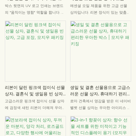
프리미엄 포장, 모지우 패키징
장 | 모지우 패키징
박스 뒷면의 UV 로고 인쇄는 브랜드
에센셜 오일 제품을 위한 고급 선물
의 "움직이는 명함" 역할을 합니다. 제
상자입니다. 리본 장식이 있는 맞춤형
품을 개봉하고 진열할 때마다 소비자
플립탑 디자인으로 제작되었습니다.
는 브랜드를 기억하게 되며, 이를 통
우아한 리본 마감은 고급스러운 느낌
해 독점적인 패키징 IP를 구축하고 브
을 더하며, 플립탑 개폐 방식은 특별
랜드 포지셔닝을 강화할 수 있습니다.
한 언박싱 경험을 선사합니다. 브랜드
당사는 브랜드 VI 시스템에 맞춰 로고
로고 인쇄가 가능하며, 고급스러운 질
를 풀 사이즈, 풀 스타일로 맞춤 제작
감의 친환경 용지를 사용했습니다. 에
할 수 있으며, 소량 맞춤 제작부터 대
센셜 오일 세트 및 선물 상자에 적합
량 생산까지 유연한 최소 주문 수량
합니다. 맞춤 포장 서비스는 모지우
(MOQ)을 제공합니다.
패키징(Mojiu Packaging)에서 독점
제공합니다.
리본이 달린 핑크색 접이식 선물
생일 및 결혼 선물용으로 고급스
상자, 결혼식 및 생일용 빈 상자,
러운 선물 상자, 휴대하기 편리한
고급 포장, 모지우 패키징
우아한 박스 | 모지우 패키징
고급스러운 핑크색 접이식 선물 상자
로마 건축에서 영감을 받은 이 네이비
에 검정색 새틴 리본이 더해져 우아한
벨벳 선물 상자는 우아한 아이리스 프
선물을 위한 완벽한 선택입니다. 재사
린트와 휴대하기 편리한 손잡이가 특
용이 가능하고 조립이 간편한 견고한
징입니다. 생일, 결혼식, 특별한 선물
디자인의 이 선물 상자는 고급스러운
에 안성맞춤이며, 시대를 초월하는 고
외관과 실용적인 접이식 구조를 겸비
급스러움을 선사합니다. 모지우 패키