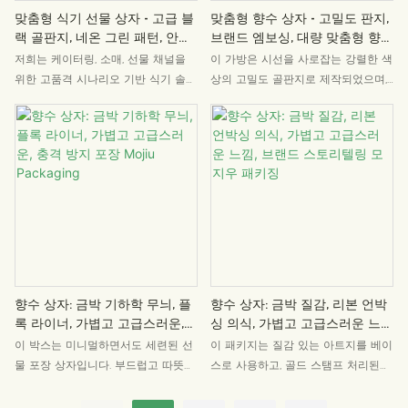
이는 데 최적의 선택입니다.
실, 젠 문화·창조용품점, 고급 선물 코
맞춤형 식기 선물 상자 - 고급 블
맞춤형 향수 상자 - 고밀도 판지,
너 등 다양한 공간에 잘 어울립니다.
랙 골판지, 네온 그린 패턴, 안전
브랜드 엠보싱, 대량 맞춤형 향수
한 내부 홈, 브랜딩 로고, 전자 상
포장 Mojiu Packaging
저희는 케이터링, 소매, 선물 채널을
이 가방은 시선을 사로잡는 강렬한 색
거래 포장 Mojiu Packaging
위한 고품격 시나리오 기반 식기 솔루
상의 고밀도 골판지로 제작되었으며,
션을 제공합니다. 중상류 브랜드의 시
내구성이 뛰어난 검은색 리본 손잡이
나리오 업그레이드 및 맞춤형 선물 솔
가 특징입니다. 상자 내부에는 향수병
루션 니즈에 맞춰 제작되었으며, 브랜
모양의 홈이 있으며, 맞춤형 브랜드
드 로고/테마 패턴의 맞춤 제작을 지
엠보싱이 가능하고, 압력에 강하고 손
원합니다. 기업 비즈니스 선물, 멤버십
상되지 않습니다. 대량 구매 시 소재,
포인트 사용 선물, 또는 브랜드 이벤
색상, 로고를 자유롭게 조절할 수 있
트 한정판 선물로 활용 가능하며, 실
어 향수 브랜드 선물 상자나 기념품
용적인 가치와 브랜드 커뮤니케이션
등에 적합합니다.
을 결합했습니다. 예술적인 포장과 니
치 디자인 또한 차별화된 경쟁력을 제
공합니다.
향수 상자: 금박 기하학 무늬, 플
향수 상자: 금박 질감, 리본 언박
록 라이너, 가볍고 고급스러운,
싱 의식, 가볍고 고급스러운 느
충격 방지 포장 Mojiu
낌, 브랜드 스토리텔링 모지우 패
이 박스는 미니멀하면서도 세련된 선
이 패키지는 질감 있는 아트지를 베이
Packaging
키징
물 포장 상자입니다. 부드럽고 따뜻한
스로 사용하고, 골드 스탬프 처리된
오렌지색을 메인 컬러로 사용했으며,
선버스트 디테일을 더했습니다. 무광
정교한 금박 패턴과 텍스트가 어우러
택 질감은 메탈릭한 광택과 대비를 이