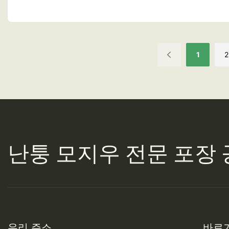
1
2
난퉁 모지우
전문 포장 
우리 주소
바로