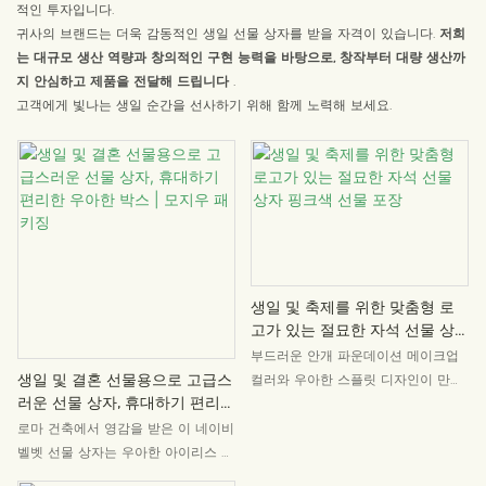
적인 투자입니다.
귀사의 브랜드는 더욱 감동적인 생일 선물 상자를 받을 자격이 있습니다.
저희
는 대규모 생산 역량과 창의적인 구현 능력을 바탕으로, 창작부터 대량 생산까
지 안심하고 제품을 전달해 드립니다
.
고객에게 빛나는 생일 순간을 선사하기 위해 함께 노력해 보세요.
생일 및 축제를 위한 맞춤형 로
고가 있는 절묘한 자석 선물 상
자 핑크색 선물 포장
부드러운 안개 파운데이션 메이크업
생일 및 결혼 선물용으로 고급스
컬러와 우아한 스플릿 디자인이 만나
러운 선물 상자, 휴대하기 편리한
고, 혁신적인 아웃윈도우 백의 오프닝
우아한 박스 | 모지우 패키징
은 마음을 어렴풋이 보이게 하여, 오
로마 건축에서 영감을 받은 이 네이비
프닝 세레머니의 감각을 유지할 뿐만
벨벳 선물 상자는 우아한 아이리스 프
아니라, 놀라움으로 안을 들여다보는
린트와 휴대하기 편리한 손잡이가 특