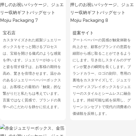
宝石店
提案サイト
カスタマイズされた紙製ジュエリー
アートペーパーの質感が触覚体験を
ボックスをそっと開けるプロセス
向上させ、顧客がブランドの意図を
は、宝箱を開ける儀式のような感覚
細部から感じ取ることができるよう
を伴います。ジュエリーがゆっくり
にします。引き出しスタイルのデザ
と姿を現す様子は、お客様の期待を
インが驚きの瞬間を長くします。ブ
高め、驚きを倍増させます。温かみ
ランドカラー、ロゴの刻印、専用の
のあるジュエリーペーパーボックス
裏地をカスタマイズして、ジュエリ
は、お客様との最初の「触覚」的な
ーのディスプレイボックスをジュエ
繋がりだと私たちは考えています。
リーのスタイルとシームレスに融合
言葉ではなく質感で、ブランドの美
します。持続可能な紙を採用し、グ
学へのこだわりを静かに伝えます。
リーンコンセプトで現代の消費者の
価値観を反映します。