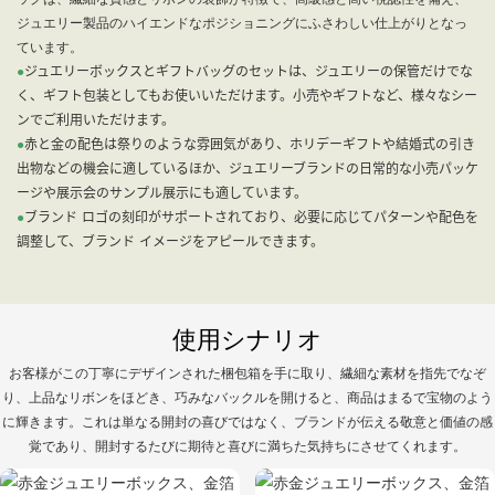
ジュエリー製品のハイエンドなポジショニングにふさわしい仕上がりとなっ
ています。
●
ジュエリーボックスとギフトバッグのセットは、ジュエリーの保管だけでな
く、ギフト包装としてもお使いいただけます。小売やギフトなど、様々なシー
ンでご利用いただけます。
●
赤と金の配色は祭りのような雰囲気があり、ホリデーギフトや結婚式の引き
出物などの機会に適しているほか、ジュエリーブランドの日常的な小売パッケ
ージや展示会のサンプル展示にも適しています。
●
ブランド ロゴの刻印がサポートされており、必要に応じてパターンや配色を
調整して、ブランド イメージをアピールできます。
使用シナリオ
お客様がこの丁寧にデザインされた梱包箱を手に取り、繊細な素材を指先でなぞ
り、上品なリボンをほどき、巧みなバックルを開けると、商品はまるで宝物のよう
に輝きます。これは単なる開封の喜びではなく、ブランドが伝える敬意と価値の感
覚であり、開封するたびに期待と喜びに満ちた気持ちにさせてくれます。