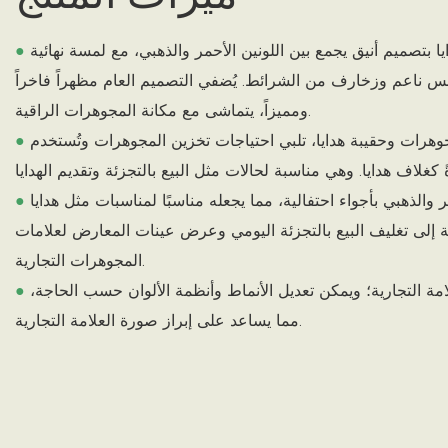
يتميز الصندوق وحقيبة الهدايا بتصميم أنيق يجمع بين اللونين الأحمر والذهبي، مع لمسة نهائية
●
لمس ناعم وزخارف من الشرائط. يُضفي التصميم العام مظهراً فاخراً
ومميزاً، يتماشى مع مكانة المجوهرات الراقية.
تتضمن المجموعة علبة مجوهرات وحقيبة هدايا، تلبي احتياجات تخزين المجوهرات وتُستخدم
●
يتميز نظام الألوان الأحمر والذهبي بأجواء احتفالية، مما يجعله مناسبًا لمناسبات مثل هدايا
●
افة إلى تغليف البيع بالتجزئة اليومي وعرض عينات المعارض لعلامات
المجوهرات التجارية.
يدعم البرنامج ختم شعار العلامة التجارية؛ ويمكن تعديل الأنماط وأنظمة الألوان حسب الحاجة،
●
مما يساعد على إبراز صورة العلامة التجارية.