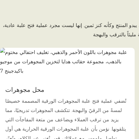
بدو المنتج وكأنه كنز ثمين. إنها ليست مجرد عملية فتح علبة عادية،
محل مجوهرات
تُضفي عملية فتح علبة المجوهرات الورقية المصممة خصيصًا
لمسةً من الرقيّ والبهجة. تتكشف المجوهرات تدريجيًا، مما
يزيد من ترقب العملاء ويضاعف من متعة المفاجآت التي
يتلقونها. نؤمن بأن علبة المجوهرات الورقية الحرارية هي أول
تواصل ملموس مع عملائك، فهي تُغني عن الكلام، وتُعبّر