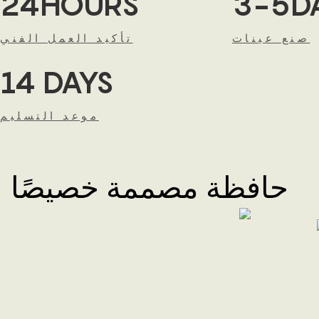
24HOURS
3-5D
صنع عينات
تأكيد العمل الفني
14 DAYS
موعد التسليم
حافظة مصممة خصيصًا