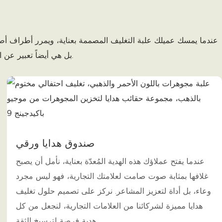
عندما يمسك عميلك علبة التغليف المصممة بعناية، ويمرر أطراف أصابعه
بل هي أيضاً تعبير عن الاحترام والقيمة التي تحملها علامتك التجارية، مما يجعل كل فتح للعلبة مليئاً بالترقب والبهجة.
صندوق هدايا ورقي
عندما يفتح عملاؤك هذه الهدية المُعدّة بعناية، نأمل أن يصبح
غلافها بمثابة صوت صامت لعلامتك التجارية، فهو ليس مجرد
وعاء، بل أداة لتعزيز المشاعر. نركز على تصميم حلول تغليف
هدايا مميزة لشركائنا من العلامات التجارية، لنجعل من كل
هدية فرصة لترسيخ الثقة.