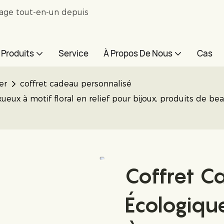
lage tout-en-un depuis
Produits
Service
À Propos De Nous
Cas
er
coffret cadeau personnalisé
eux à motif floral en relief pour bijoux, produits de b
Coffret C
Écologiqu