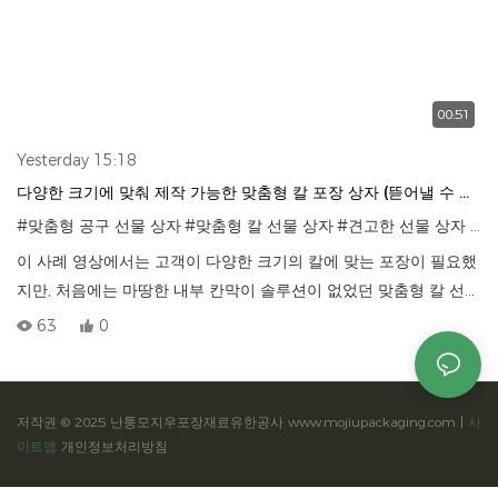
00:51
Yesterday 15:18
다양한 크기에 맞춰 제작 가능한 맞춤형 칼 포장 상자 (뜯어낼 수 있
는 폼 인서트 포함)
#맞춤형 공구 선물 상자
#맞춤형 칼 선물 상자
#견고한 선물 상자 제조업체
이 사례 영상에서는 고객이 다양한 크기의 칼에 맞는 포장이 필요했
지만, 처음에는 마땅한 내부 칸막이 솔루션이 없었던 맞춤형 칼 선물
상자 제작 프로젝트를 소개합니다.
63
0
저희 팀은 제품 크기에 따라 조절 가능한 손으로 뜯을 수 있는 폼 인
서트를 설계했습니다. 이 인서트는 각 칼을 제자리에 안전하게 고정
하는 동시에 전체 포장을 깔끔하고 전문적이며 보호 기능이 뛰어난
저작권 © 2025 난퉁모지우포장재료유한공사 www.mojiupackaging.com |
사
상태로 유지해 줍니다.
이트맵
개인정보처리방침