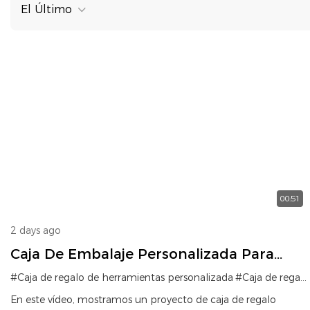
El Último
00:51
2 days ago
Caja De Embalaje Personalizada Para
Cuchillos Con Inserto De Espuma
#Caja de regalo de herramientas personalizada
#Caja de regalo personalizada para cuchillos
Desprendible Para Diferentes Tamaños.
En este vídeo, mostramos un proyecto de caja de regalo