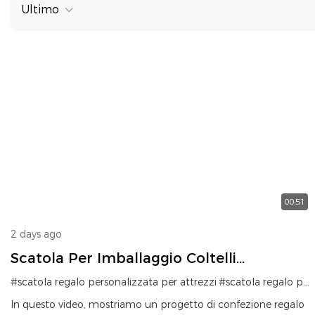
Ultimo
00:51
2 days ago
Scatola Per Imballaggio Coltelli
Personalizzata Con Inserto In Schiuma
#scatola regalo personalizzata per attrezzi
#scatola regalo personalizzata per coltelli
Strappabile Per Diverse Dimensioni
In questo video, mostriamo un progetto di confezione regalo