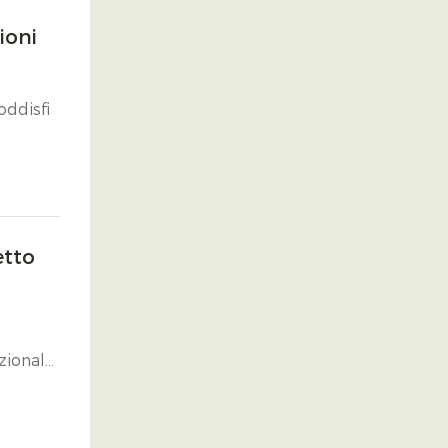
ioni
oddisfi
etto
zionale,
l
ci che