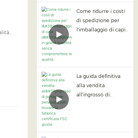
carta ecologica
Come ridurre i costi
dominano il mercato.
di spedizione per
l'imballaggio di capi
lità
d'abbigliamento in
grandi quantità
senza
compromettere la
qualità.
La guida definitiva
alla vendita
all'ingrosso di
portagioie
personalizzati:
trovare la fabbrica
certificata FSC giusta.