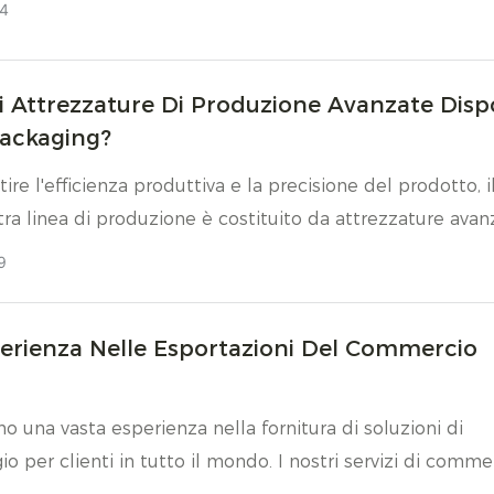
4
i Attrezzature Di Produzione Avanzate Dis
Packaging?
ire l'efficienza produttiva e la precisione del prodotto, i
tra linea di produzione è costituito da attrezzature avan
ustellatura e automazione della lavorazione di precision
9
erienza Nelle Esportazioni Del Commercio
mo una vasta esperienza nella fornitura di soluzioni di
io per clienti in tutto il mondo. I nostri servizi di comme