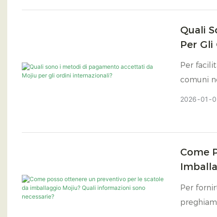
non neces
consegna 
Quali S
Per Gli
Per facil
comuni ne
2026
01
0
Come P
Imballa
Per forni
preghiamo