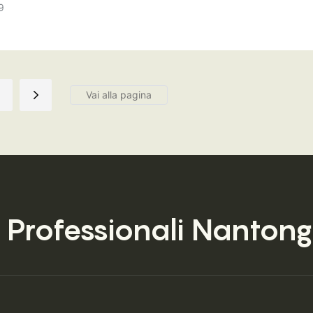
prono l'intero processo, dall'ordine alla consegna.
9
 Professionali
Nantong