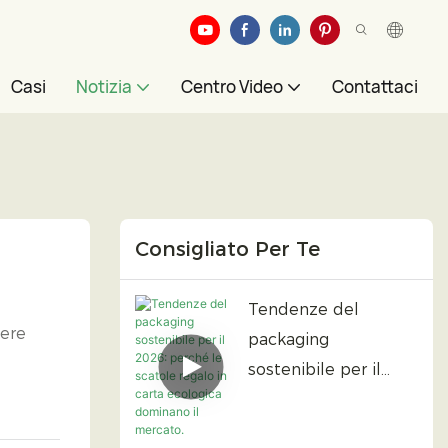
Casi
Notizia
Centro Video
Contattaci
Consigliato Per Te
Tendenze del
dere
packaging
sostenibile per il
2026: perché le
scatole regalo in