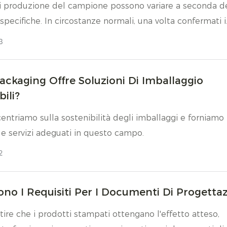
i produzione del campione possono variare a seconda d
specifiche. In circostanze normali, una volta confermati i
 e i dettagli del progetto, possiamo completare il ca
3
nco entro circa 5-7 giorni lavorativi, per consentirvi di
e la struttura di base e le dimensioni dell'imballaggio.
ackaging Offre Soluzioni Di Imballaggio
bili?
ncentriamo sulla sostenibilità degli imballaggi e forniamo
e servizi adeguati in questo campo.
2
ono I Requisiti Per I Documenti Di Progetta
tire che i prodotti stampati ottengano l'effetto atteso,