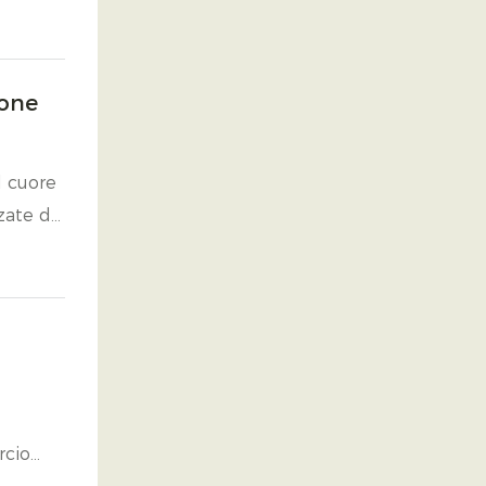
pone
l cuore
zate di
e.
rcio