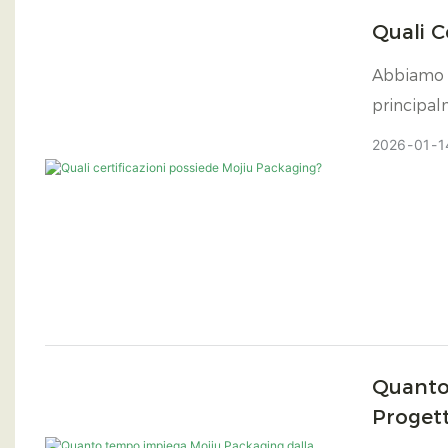
Quali C
Abbiamo o
principal
ISO9001 e
2026
01
1
Quanto
Proget