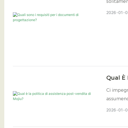
solitamen
progettaz
2026
01
0
Qual È 
Ci impegn
assumendo
dalla nos
2026
01
0