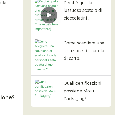
Perché quella
elle
lussuosa scatola di
cioccolatini
mpione
probabilmente
proveniva dalla Cina
(e perché è
Come scegliere una
importante)
soluzione di scatola
di carta
personalizzata
adatta al tuo
marchio?
Quali certificazioni
possiede Mojiu
zione?
Packaging?