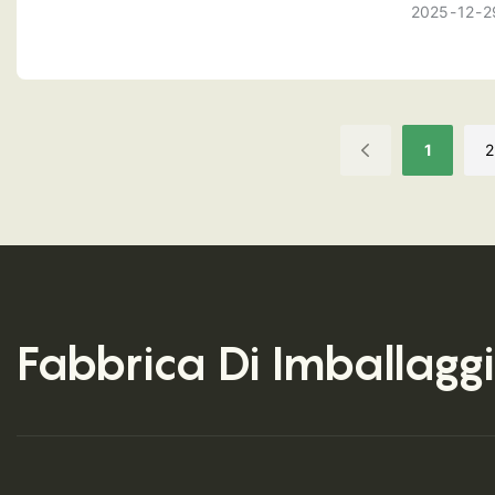
estero co
2025
12
2
1
2
Fabbrica Di Imballaggi