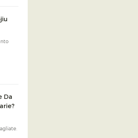
 La
jiu
ento
e Da
arie?
agliate.