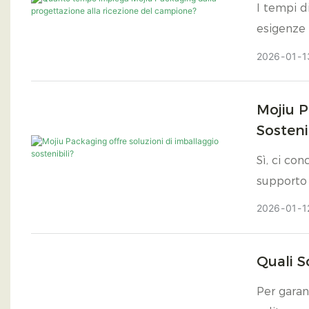
I tempi d
esigenze 
documenti
2026
01
1
fisico bia
confermar
Mojiu P
Sosteni
Sì, ci co
supporto 
2026
01
1
Quali S
Per garan