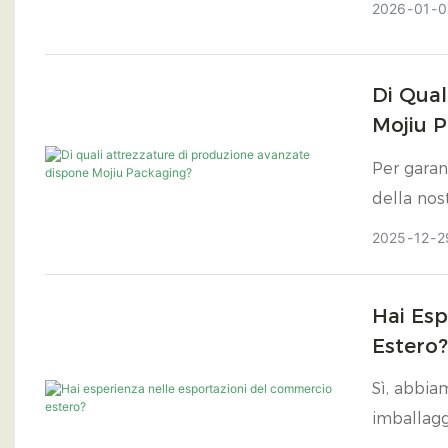
2026
01
0
Di Qual
Mojiu 
Per garant
della nos
stampa, f
2025
12
2
Hai Esp
Estero?
Sì, abbia
imballagg