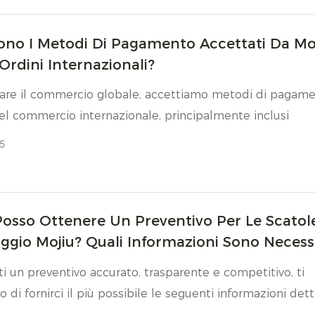
sitano di consegna urgente; il trasporto aereo è veloce.
espressa è più flessibile.
ono I Metodi Di Pagamento Accettati Da Mo
 Ordini Internazionali?
itare il commercio globale, accettiamo metodi di pagam
l commercio internazionale, principalmente inclusi
5
osso Ottenere Un Preventivo Per Le Scatol
ggio Mojiu? Quali Informazioni Sono Necess
rti un preventivo accurato, trasparente e competitivo, ti
 di fornirci il più possibile le seguenti informazioni dett