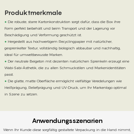
Produktmerkmale
●
Die robuste, starre Kartonkonstruktion sorgt dafür, dass die Box ihre
Form perfekt beibehält und beim Transport und der Lagerung vor
Beschädigung und Verformung geschützt ist.
●
Hergestellt aus hochwertigem Recyclingpapier mit natürlicher,
gesprenkelter Textur, vollständig biologisch abbaubar und nachhaltig,
ideal für umweltbewusste Marken.
●
Der neutrale Beigeton mit dezenten natürlichen Sprenkeln erzeugt eine
Wabi-Sabi-Ästhetik, die zu allen Schmuckstilen und Markenidentitäten
passt.
●
Die glatte, matte Oberfläche ermöglicht vielfältige Veredelungen wie
Heißprägung, Reliefprägung und UV-Druck, um Ihr Markenlogo optimal
in Szene zu setzen.
Anwendungsszenarien
Wenn Ihr Kunde diese sorgfältig gestaltete Verpackung in die Hand nimmt,