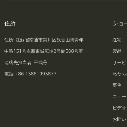
住所
ショ
住所: 江蘇省南通市崇川区観音山街青年
在宅
中路151号永新東城広場2号館508号室
製品
連絡先担当者: 王武丹
サービ
電話: +86 13861993877
私たち
事例
ニュー
ビデオ
お問い