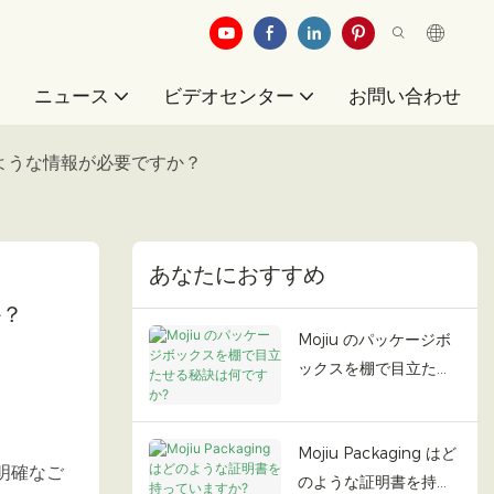
例
ニュース
ビデオセンター
お問い合わせ
のような情報が必要ですか？
あなたにおすすめ
か？
Mojiu のパッケージボ
ックスを棚で目立たせ
る秘訣は何ですか?
Mojiu Packaging はど
明確なご
のような証明書を持っ