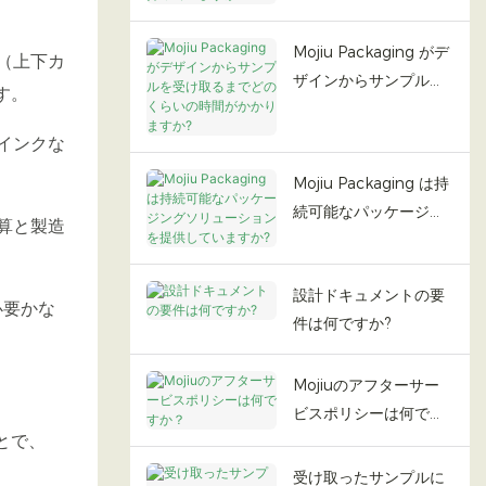
ていますか?
Mojiu Packaging がデ
（上下カ
ザインからサンプルを
す。
受け取るまでどのくら
いの時間がかかります
インクな
か?
Mojiu Packaging は持
続可能なパッケージン
算と製造
グソリューションを提
供していますか?
設計ドキュメントの要
必要かな
件は何ですか?
Mojiuのアフターサー
ビスポリシーは何です
とで、
か？
受け取ったサンプルに