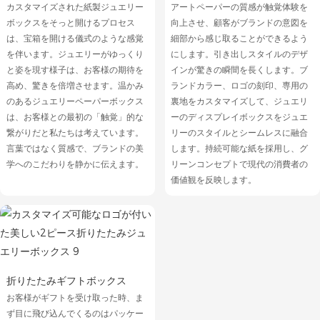
カスタマイズされた紙製ジュエリー
アートペーパーの質感が触覚体験を
ボックスをそっと開けるプロセス
向上させ、顧客がブランドの意図を
は、宝箱を開ける儀式のような感覚
細部から感じ取ることができるよう
を伴います。ジュエリーがゆっくり
にします。引き出しスタイルのデザ
と姿を現す様子は、お客様の期待を
インが驚きの瞬間を長くします。ブ
高め、驚きを倍増させます。温かみ
ランドカラー、ロゴの刻印、専用の
のあるジュエリーペーパーボックス
裏地をカスタマイズして、ジュエリ
は、お客様との最初の「触覚」的な
ーのディスプレイボックスをジュエ
繋がりだと私たちは考えています。
リーのスタイルとシームレスに融合
言葉ではなく質感で、ブランドの美
します。持続可能な紙を採用し、グ
学へのこだわりを静かに伝えます。
リーンコンセプトで現代の消費者の
価値観を反映します。
折りたたみギフトボックス
お客様がギフトを受け取った時、ま
ず目に飛び込んでくるのはパッケー