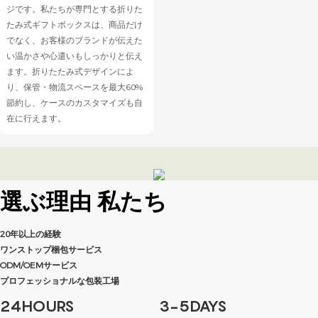
ジです。私たちが専門とする折りた
たみ式ギフトボックスは、商品だけ
でなく、お客様のブランドが伝えた
い温かさや心遣いもしっかりと伝え
ます。折りたたみ式デザインによ
り、保管・物流スペースを最大60%
節約し、ケースのカスタマイズも自
在に行えます。
選ぶ理由
私たち
20年以上の経験
ワンストップ梱包サービス
ODM/OEMサービス
プロフェッショナルな包装工場
24HOURS
3-5DAYS