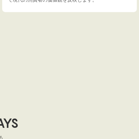
AYS
る