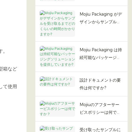
ていますか?
Mojiu Packaging がデ
ザインからサンプルを
受け取るまでどのくら
いの時間がかかります
か?
Mojiu Packaging は持
す。
続可能なパッケージン
グソリューションを提
型箱など
供していますか?
設計ドキュメントの要
して使用
件は何ですか?
Mojiuのアフターサー
ビスポリシーは何です
か？
受け取ったサンプルに