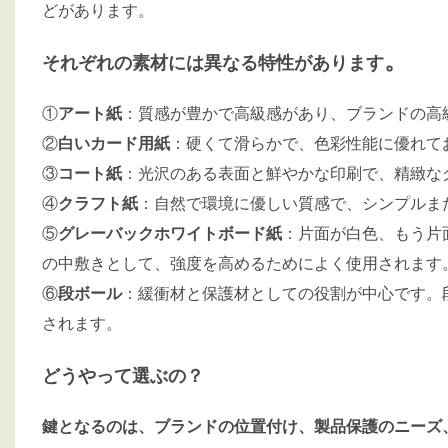
どがあります。
。
それぞれの素材には異なる特性があります
①
アート紙
：質感が豊かで高級感があり、ブランドの高
②
白いカード用紙
：硬くて滑らかで、色彩性能に優れて
③
コート紙
：光沢のある表面と鮮やかな印刷で、精緻な
④
クラフト紙
：自然で環境に優しい質感で、シンプルま
⑤
グレーバックホワイトボード紙
：片面が白色、もう片
の中敷きとして、強度を高めるためによく使用されます
⑥
段ボール
：緩衝材と保護材としての役割が中心です。
されます。
どうやって選ぶの？
鍵となるのは、ブランドの位置付け、製品保護のニーズ、