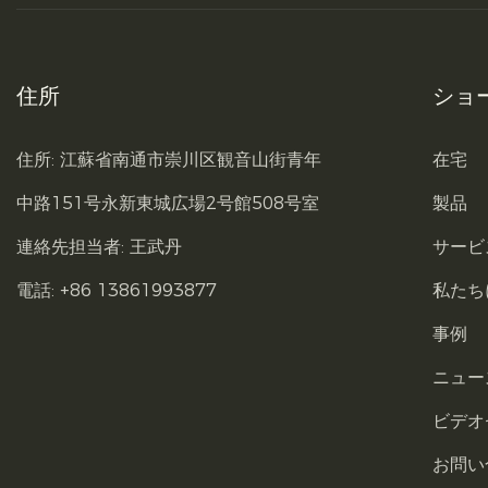
住所
ショ
住所: 江蘇省南通市崇川区観音山街青年
在宅
中路151号永新東城広場2号館508号室
製品
連絡先担当者: 王武丹
サービ
電話: +86 13861993877
私たち
事例
ニュー
ビデオ
お問い