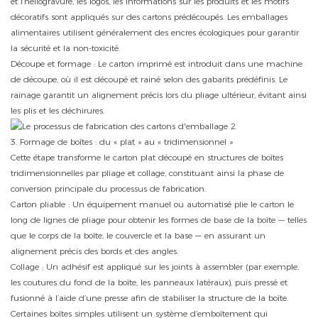
et l’héliogravure, les logos, les informations sur les produits et les motifs
décoratifs sont appliqués sur des cartons prédécoupés. Les emballages
alimentaires utilisent généralement des encres écologiques pour garantir
la sécurité et la non-toxicité.
Découpe et formage : Le carton imprimé est introduit dans une machine
de découpe, où il est découpé et rainé selon des gabarits prédéfinis. Le
rainage garantit un alignement précis lors du pliage ultérieur, évitant ainsi
les plis et les déchirures.
3. Formage de boîtes : du « plat » au « tridimensionnel »
Cette étape transforme le carton plat découpé en structures de boîtes
tridimensionnelles par pliage et collage, constituant ainsi la phase de
conversion principale du processus de fabrication.
Carton pliable : Un équipement manuel ou automatisé plie le carton le
long de lignes de pliage pour obtenir les formes de base de la boîte — telles
que le corps de la boîte, le couvercle et la base — en assurant un
alignement précis des bords et des angles.
Collage : Un adhésif est appliqué sur les joints à assembler (par exemple,
les coutures du fond de la boîte, les panneaux latéraux), puis pressé et
fusionné à l’aide d’une presse afin de stabiliser la structure de la boîte.
Certaines boîtes simples utilisent un système d’emboîtement qui