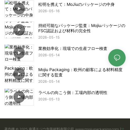
松明を携えて：MoJiuのパッケージの中身
2026
05
16
持続可能なパッケージ監査：Mojiuパッケージの
FSC認証および材料の完全性
2026
05
15
業務効率化：現場での生産フロー検査
2026
05
14
Mojiu Packaging：欧州の顧客による材料精度
に関する監査
2026
05
14
ラベルの向こう側：工場内部の透明性
2026
05
13
著作権 © 2025 南通モジウ包装材料有限公司 www.mojiupackaging.com |
サ