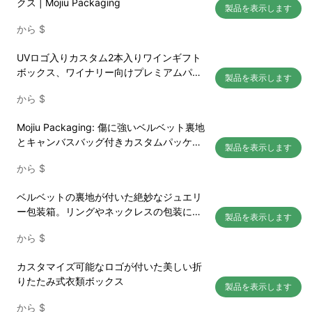
クス | Mojiu Packaging
製品を表示します
から
$
UVロゴ入りカスタム2本入りワインギフト
ボックス、ワイナリー向けプレミアムパッ
製品を表示します
ケージ、Mojiuパッケージ
から
$
Mojiu Packaging: 傷に強いベルベット裏地
とキャンバスバッグ付きカスタムパッケー
製品を表示します
ジボックス - マルチシナリオ、低MOQブラ
から
$
ンドパッケージ
ベルベットの裏地が付いた絶妙なジュエリ
ー包装箱。リングやネックレスの包装に適
製品を表示します
しており、カスタマイズ可能なロゴが付い
から
$
ています。
カスタマイズ可能なロゴが付いた美しい折
りたたみ式衣類ボックス
製品を表示します
から
$