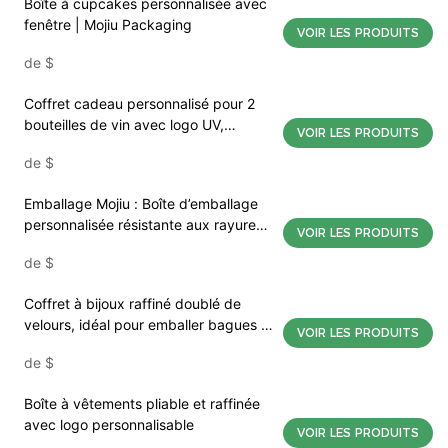
Boîte à cupcakes personnalisée avec
fenêtre | Mojiu Packaging
VOIR LES PRODUITS
de
$
Coffret cadeau personnalisé pour 2
bouteilles de vin avec logo UV,
VOIR LES PRODUITS
emballage haut de gamme pour les
de
$
domaines viticoles, Mojiu Packaging
Emballage Mojiu : Boîte d’emballage
personnalisée résistante aux rayures
VOIR LES PRODUITS
avec doublure en velours et sac en
de
$
toile – Emballage de marque
polyvalent, faible quantité minimale
Coffret à bijoux raffiné doublé de
de commande
velours, idéal pour emballer bagues et
VOIR LES PRODUITS
colliers, avec logos personnalisables.
de
$
Boîte à vêtements pliable et raffinée
avec logo personnalisable
VOIR LES PRODUITS