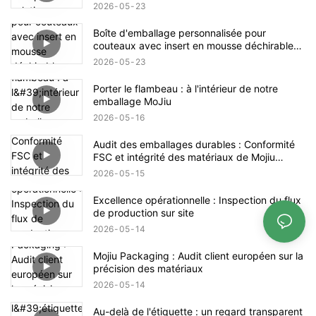
marque
2026
05
23
Boîte d'emballage personnalisée pour
couteaux avec insert en mousse déchirable
pour différentes tailles
2026
05
23
Porter le flambeau : à l'intérieur de notre
emballage MoJiu
2026
05
16
Audit des emballages durables : Conformité
FSC et intégrité des matériaux de Mojiu
Packaging
2026
05
15
Excellence opérationnelle : Inspection du flux
de production sur site
2026
05
14
Mojiu Packaging : Audit client européen sur la
précision des matériaux
2026
05
14
Au-delà de l'étiquette : un regard transparent