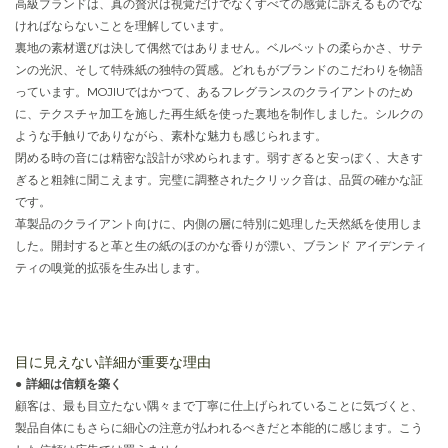
高級ブランドは、真の贅沢は視覚だけでなくすべての感覚に訴えるものでな
ければならないことを理解しています。
裏地の素材選びは決して偶然ではありません。ベルベットの柔らかさ、サテ
ンの光沢、そして特殊紙の独特の質感。どれもがブランドのこだわりを物語
っています。MOJIUではかつて、あるフレグランスのクライアントのため
に、テクスチャ加工を施した再生紙を使った裏地を制作しました。シルクの
ような手触りでありながら、素朴な魅力も感じられます。
閉める時の音には精密な設計が求められます。弱すぎると安っぽく、大きす
ぎると粗雑に聞こえます。完璧に調整されたクリック音は、品質の確かな証
です。
革製品のクライアント向けに、内側の層に特別に処理した天然紙を使用しま
した。開封すると革と生の紙のほのかな香りが漂い、ブランド アイデンティ
ティの嗅覚的拡張を生み出します。
目に見えない詳細が重要な理由
●
詳細は信頼を築く
顧客は、最も目立たない隅々まで丁寧に仕上げられていることに気づくと、
製品自体にもさらに細心の注意が払われるべきだと本能的に感じます。こう