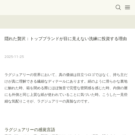
隠れた贅沢：トップブランドが目に見えない洗練に投資する理由
2025-11-25
ラグジュアリーの世界において、真の価値は目立つロゴではなく、持ち主だ
けが真に理解できる繊細なディテールにあります。絹のように滑らかな裏地
に触れた時、箱を閉める際にほぼ無音で完璧な密閉感を感じた時、内側の層
にも外側と同じ上質な紙が使われていることに気づいた時。こうした一見些
細な気配りこそが、ラグジュアリーの真髄なのです。
ラグジュアリーの感覚言語