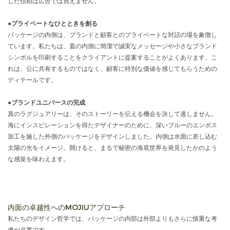
した信頼は広告では買えません。
●
プライベートなひとときを創る
パッケージの内側は、ブランドと顧客とのプライベートな対話の場を象徴し
ています。私たちは、蓋の内側に簡潔で誠実なメッセージや小さなブランド
シンボルを印刷することをクライアントに提案することがよくあります。こ
れは、公に共有するものではなく、顧客に特別な価値を感じてもらうための
ディテールです。
●
ブランドユニバースの完成
真のラグジュアリーは、そのストーリーを伝える機会を決して逃しません。
海にインスピレーションを得たデザイナーのために、深いブルーのエンボス
加工を施した外側のパッケージをデザインしました。内側は水面に差し込む
太陽の光をイメージ。開けると、まるで秘密の海底世界を発見したかのよう
な感覚を味わえます。
内面の卓越性へのMOJIUアプローチ
私たちのデザイン哲学では、パッケージの内部は外部よりもさらに慎重な考
慮が必要です。