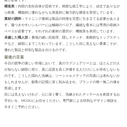
構造美：
内部の支柱自体が芸術です。精密な紙工学により、頑丈でありなが
ら軽量、機能的に優れながらも視覚的に魅力的な構造を実現しています。
素材の調和：
ライニング素材は製品の特徴を完璧に引き立てる必要がありま
す。傷つきやすいシルバーには極細のベロア、繊細な香水には専用の収納ス
ペースが必要です。それぞれの素材の選択が、機能美を表現しています。
卓越した職人技：
裏地の縫い目処理、隠しステッチ、装飾的なトップステッ
チなど、細部にまでこだわっています。こうした目に見えない要素こそが、
優れた製品と特別な製品を分けるのです。
最後の言葉
今日の競争の激しい市場において、真のラグジュアリーとは、ほとんどの人
が知らない細部に宿り、真に品質を高く評価する人だけにしか存在しないも
のです。こうした隠れた洗練は、ソーシャルメディアの写真には表れないか
もしれませんが、顧客の記憶に深く刻み込まれ、ブランドの唯一無二の魂を
形成します。
目には見えないけれど、心に深く響く、洗練されたディテールを創造するお
手伝いを、MOJIUにお任せください。専門家による特別なデザイン相談を、
今すぐご予約ください。