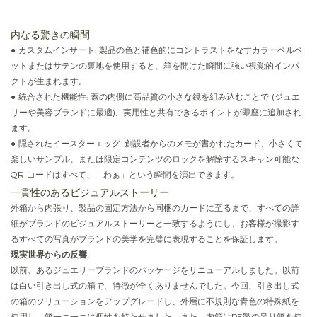
内なる驚きの瞬間
●
カスタムインサート: 製品の色と補色的にコントラストをなすカラーベルベ
ットまたはサテンの裏地を使用すると、箱を開けた瞬間に強い視覚的インパ
クトが生まれます。
●
統合された機能性: 蓋の内側に高品質の小さな鏡を組み込むことで (ジュエ
リーや美容ブランドに最適)、実用性と共有できるポイントが即座に追加され
ます。
●
隠されたイースターエッグ: 創設者からのメモが書かれたカード、小さくて
楽しいサンプル、または限定コンテンツのロックを解除するスキャン可能な
QR コードはすべて、「わぁ」という瞬間を演出できます。
一貫性のあるビジュアルストーリー
外箱から内張り、製品の固定方法から同梱のカードに至るまで、すべての詳
細がブランドのビジュアルストーリーと一致するようにし、お客様が撮影す
るすべての写真がブランドの美学を完璧に表現することを保証します。
現実世界からの反響:
以前、あるジュエリーブランドのパッケージをリニューアルしました。以前
は白い引き出し式の箱で、特徴が全くありませんでした。今回、引き出し式
の箱のソリューションをアップグレードし、外層に不規則な青色の特殊紙を
使用し、箱一つ一つに個性を持たせました。また、内箱はPE製の吊り箱を使