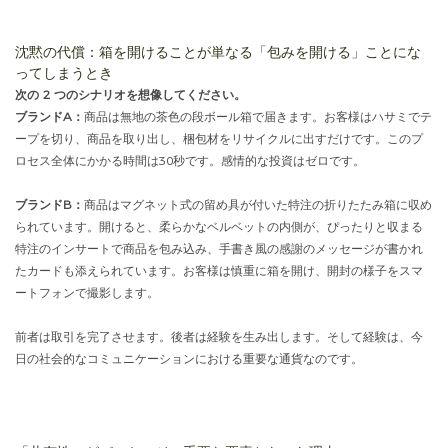
沈黙の代償：箱を開けることが単なる「包みを開ける」ことにな
ってしまうとき
次の 2 つのシナリオを想像してください。
ブランドA：
商品は無地の茶色の段ボール箱で届きます。お客様はハサミでテ
ープを切り、商品を取り出し、梱包材をリサイクルに出すだけです。このプ
ロセス全体にかかる時間は30秒です。感情的な投資はゼロです。
ブランドB：
商品はマグネット式の留め具が付いた特注の折りたたみ箱に収め
られています。開けると、柔らかなベルベットの内側が、ぴったりと収まる
特注のインサートで商品を包み込み、手書き風の感謝のメッセージが書かれ
たカードも添えられています。お客様は慎重に箱を開け、開封の様子をスマ
ートフォンで撮影します。
前者は取引を完了させます。後者は経験を生み出します。そして経験は、今
日の社会的なコミュニケーションにおける重要な通貨なのです。