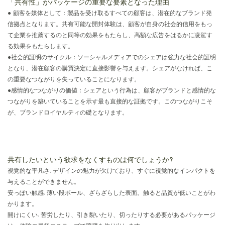
「共有性」がパッケージの重要な要素となった理由
● 顧客を媒体として：製品を受け取るすべての顧客は、潜在的なブランド発
信拠点となります。共有可能な開封体験は、顧客が自身の社会的信用をもっ
て企業を推薦するのと同等の効果をもたらし、高額な広告をはるかに凌駕す
る効果をもたらします。
●
社会的証明のサイクル：ソーシャルメディアでのシェアは強力な社会的証明
となり、潜在顧客の購買決定に直接影響を与えます。シェアがなければ、こ
の重要なつながりを失っていることになります。
●
感情的なつながりの価値：シェアという行為は、顧客がブランドと感情的な
つながりを築いていることを示す最も直接的な証拠です。このつながりこそ
が、ブランドロイヤルティの礎となります。
共有したいという欲求をなくすものは何でしょうか?
視覚的な平凡さ: デザインの魅力が欠けており、すぐに視覚的なインパクトを
与えることができません。
安っぽい触感: 薄い段ボール、ざらざらした表面。触ると品質が低いことがわ
かります。
開けにくい: 苦労したり、引き裂いたり、切ったりする必要があるパッケージ