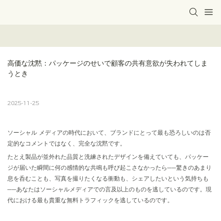
高価な沈黙：パッケージのせいで顧客の共有意欲が失われてしま
うとき
2025-11-25
ソーシャル メディアの時代において、ブランドにとって最も恐ろしいのは否
定的なコメントではなく、完全な沈黙です。
たとえ製品が並外れた品質と洗練されたデザインを備えていても、パッケー
ジが届いた瞬間に何の感情的な共鳴も呼び起こさなかったら――驚きのあまり
息を呑むことも、写真を撮りたくなる衝動も、シェアしたいという気持ちも
――あなたはソーシャルメディアでの言及以上のものを逃しているのです。現
代における最も貴重な無料トラフィックを逃しているのです。