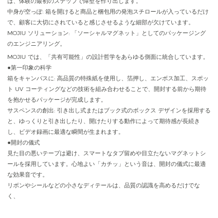
は、体験の最初のステップで障壁を作り出します。
中身が空っぽ: 箱を開けると商品と梱包用の発泡スチロールが入っているだけ
で、顧客に大切にされていると感じさせるような細部が欠けています。
MOJIU ソリューション: 「ソーシャルマグネット」としてのパッケージング
のエンジニアリング。
MOJIU では、「共有可能性」の設計哲学をあらゆる側面に統合しています。
●
第一印象の科学
箱をキャンバスに: 高品質の特殊紙を使用し、箔押し、エンボス加工、スポッ
ト UV コーティングなどの技術を組み合わせることで、開封する前から期待
を抱かせるパッケージが完成します。
サスペンスの創出: 引き出し式またはブック式のボックス デザインを採用する
と、ゆっくりと引き出したり、開けたりする動作によって期待感が長続き
し、ビデオ録画に最適な瞬間が生まれます。
●
開封の儀式
見た目の悪いテープは避け、スマートなタブ留めや目立たないマグネットシ
ールを採用しています。心地よい「カチッ」という音は、開封の儀式に最適
な効果音です。
リボンやシールなどの小さなディテールは、品質の認識を高めるだけでな
く、