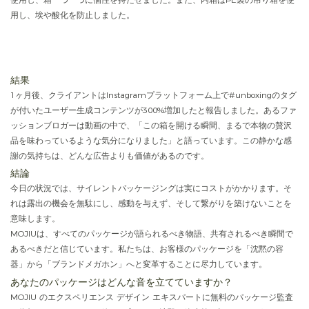
用し、埃や酸化を防止しました。
結果
1ヶ月後、クライアントはInstagramプラットフォーム上で#unboxingのタグ
が付いたユーザー生成コンテンツが300%増加したと報告しました。あるファ
ッションブロガーは動画の中で、「この箱を開ける瞬間、まるで本物の贅沢
品を味わっているような気分になりました」と語っています。この静かな感
謝の気持ちは、どんな広告よりも価値があるのです。
結論
今日の状況では、サイレントパッケージングは​​実にコストがかかります。そ
れは露出の機会を無駄にし、感動を与えず、そして繋がりを築けないことを
意味します。
MOJIUは、すべてのパッケージが語られるべき物語、共有されるべき瞬間で
あるべきだと信じています。私たちは、お客様のパッケージを「沈黙の容
器」から​​「ブランドメガホン」へと変革することに尽力しています。
あなたのパッケージはどんな音を立てていますか？
MOJIU のエクスペリエンス デザイン エキスパートに無料のパッケージ監査