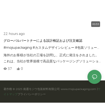
00:33
22 hours ago
グローバルパートナーによる設計検証および注文確認
#mojiupackaging
#カスタムデザインレビュー
#包装ソリューションメーカー
海外のお客様が当社の工場を訪問し、正式に発注をされました。
これは、当社が世界規模で高品質なパッケージングソリューショ
ンを提供できる能力に対する信頼を改めて示すものです。Mojiu
37
0
Packagingでは、複雑なデザインコンセプトを具体的なブランド
資産へと昇華させます。
著作権 © 2025 南通モジウ包装材料有限公司 www.mojiupackaging.com |
サ
イトマップ
プライバシーポリシー