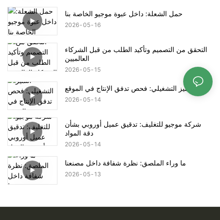
حمل الشعلة: داخل عبوة موجيو الخاصة بنا
2026
05
16
التحقق من التصميم وتأكيد الطلب من قبل الشركاء
العالميين
2026
05
15
التميز التشغيلي: فحص تدفق الإنتاج في الموقع
2026
05
14
شركة موجيو للتغليف: تدقيق عميل أوروبي بشأن
دقة المواد
2026
05
14
ما وراء الملصق: نظرة شفافة داخل مصنعنا
2026
05
13