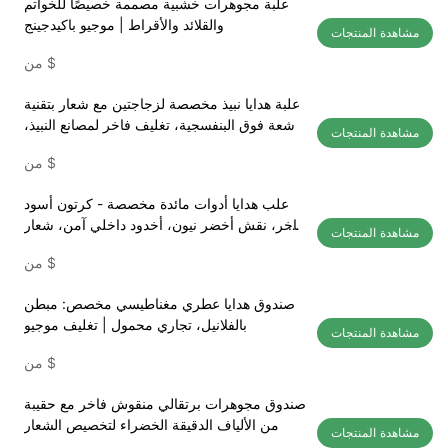
علبة مجوهرات خشبية مصممة خصيصًا للخواتم
والقلائد والأقراط | موجيو باكيدجينج
مشاهدة المنتجات
$
من
علبة هدايا نبيذ مخصصة لزجاجتين مع شعار بتقنية
الأشعة فوق البنفسجية، تغليف فاخر لمصانع النبيذ،
مشاهدة المنتجات
تغليف موجيو
$
من
علب هدايا أدوات مائدة مخصصة - كرتون أسود
فاخر، نقش أخضر نيون، أخدود داخلي آمن، شعار
مشاهدة المنتجات
العلامة التجارية، تغليف التجارة الإلكترونية من
$
من
موجيو للتغليف
صندوق هدايا عطري مغناطيسي مخصص: مبطن
بالفلانيل، تجاري محمول | تغليف موجيو
مشاهدة المنتجات
$
من
صندوق مجوهرات برتقالي منقوش فاخر مع حقيبة
من الألياف الدقيقة الخضراء لتخصيص الشعار
مشاهدة المنتجات