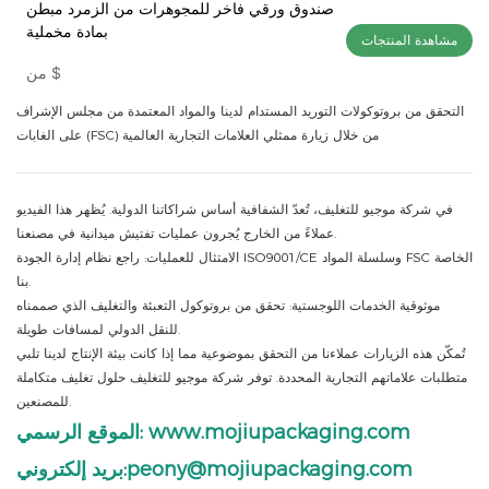
صندوق ورقي فاخر للمجوهرات من الزمرد مبطن
بمادة مخملية
مشاهدة المنتجات
$
من
التحقق من بروتوكولات التوريد المستدام لدينا والمواد المعتمدة من مجلس الإشراف
على الغابات (FSC) من خلال زيارة ممثلي العلامات التجارية العالمية
في شركة موجيو للتغليف، تُعدّ الشفافية أساس شراكاتنا الدولية. يُظهر هذا الفيديو
عملاءً من الخارج يُجرون عمليات تفتيش ميدانية في مصنعنا.
الامتثال للعمليات: راجع نظام إدارة الجودة ISO9001/CE وسلسلة المواد FSC الخاصة
بنا.
موثوقية الخدمات اللوجستية: تحقق من بروتوكول التعبئة والتغليف الذي صممناه
للنقل الدولي لمسافات طويلة.
تُمكّن هذه الزيارات عملاءنا من التحقق بموضوعية مما إذا كانت بيئة الإنتاج لدينا تلبي
متطلبات علاماتهم التجارية المحددة. توفر شركة موجيو للتغليف حلول تغليف متكاملة
للمصنعين.
الموقع الرسمي: www.mojiupackaging.com
بريد إلكتروني:peony@mojiupackaging.com