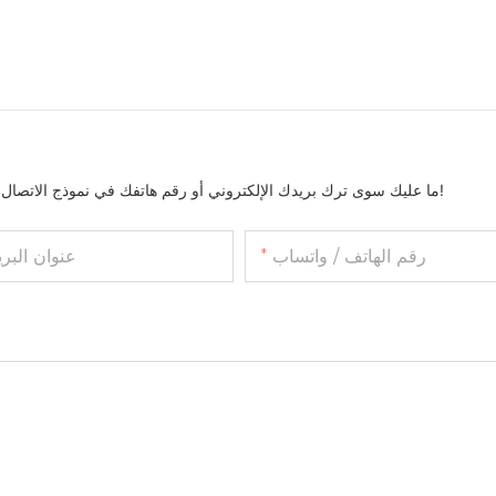
ما عليك سوى ترك بريدك الإلكتروني أو رقم هاتفك في نموذج الاتصال حتى نتمكن من إرسال عرض أسعار مجاني لمجموعتنا الواسعة من التصاميم!
رقم الهاتف / واتساب
عنوان البري