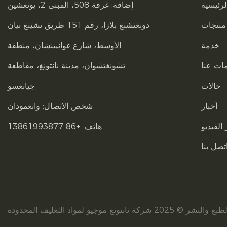
رئيسية
إضافة: غرفة 508، المبنى 2، يونغشين
منتجات
دونغتشنغ بلازا، رقم 151 طريق تشينغ نيان
خدمة
الأوسط، شارع غوانيينشان، منطقة
ات عنا
تشونغتشوان، مدينة نانتونغ، مقاطعة
حالات
جيانغسو
أخبار
شخص الاتصال: وانغمودان
الفيديو
هاتف: +86 13861993877
تصل بنا