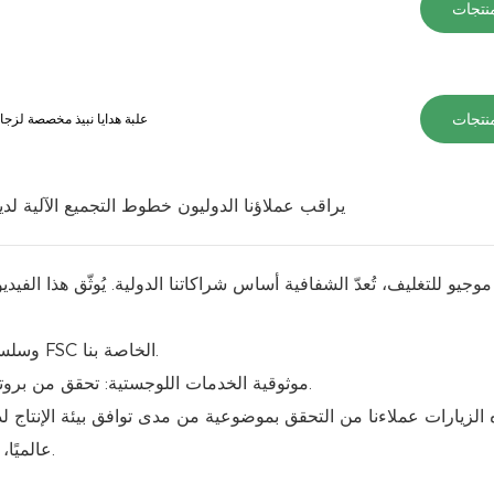
نتجات
نتجات
علبة هدايا نبيذ مخصصة لزجاج
يراقب عملاؤنا الدوليون خطوط التجميع الآلية لدي
يو للتغليف، تُعدّ الشفافية أساس شراكاتنا الدولية. يُوثّق هذا الفيديو
الامتثال للعمليات: راجع نظام إدارة الجودة ISO9001/CE وسلسلة المواد FSC الخاصة بنا.
موثوقية الخدمات اللوجستية: تحقق من بروتوكول التعبئة والتغليف الذي صممناه للنقل الدولي لمسافات طويلة.
ه الزيارات عملاءنا من التحقق بموضوعية من مدى توافق بيئة الإنتاج ل
عالميًا، نؤكد التزامنا بتوفير حلول تغليف عالية الجودة بدقة صناعية متناهية.