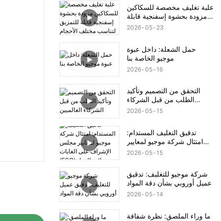
علبة تغليف مخصصة للسكاكين
مزودة بحشوة إسفنجية قابلة
للتمزيق لتناسب مختلف
2026
05
23
الأحجام
حمل الشعلة: داخل عبوة
موجيو الخاصة بنا
2026
05
16
التحقق من التصميم وتأكيد
الطلب من قبل الشركاء
العالميين
2026
05
15
تدقيق التغليف المستدام:
امتثال شركة موجيو لمعايير
مجلس الإشراف على الغابات
2026
05
15
(FSC) وسلامة المواد
شركة موجيو للتغليف: تدقيق
عميل أوروبي بشأن دقة المواد
2026
05
14
ما وراء الملصق: نظرة شفافة