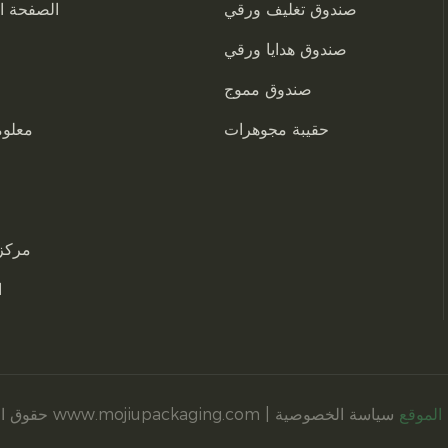
صندوق تغليف ورقي
الصفحة ال
صندوق هدايا ورقي
صندوق مموج
حقيبة مجوهرات
معلوم
مركز 
ا
الموقع
سياسة الخصوصية
حقوق الطبع والنشر © 2025 شركة نانتونغ موجيو لمواد التغليف المحدودة www.mojiupackaging.com |