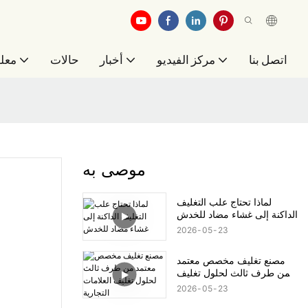
اتصل بنا
مركز الفيديو
أخبار
حالات
معلو
موصى به
لماذا تحتاج علب التغليف
الداكنة إلى غشاء مضاد للخدش
2026
05
23
مصنع تغليف مخصص معتمد
من طرف ثالث لحلول تغليف
العلامات التجارية
2026
05
23