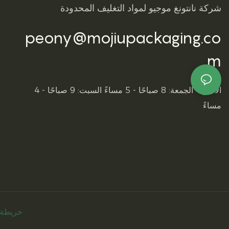
شركة نانتونغ موجيو لمواد التغليف المحدودة
peony@mojiupackaging.co
m
الاثنين - الجمعة: 8 صباحًا - 5 مساءً السبت: 9 صباحًا - 4
مساءً
خريطة 