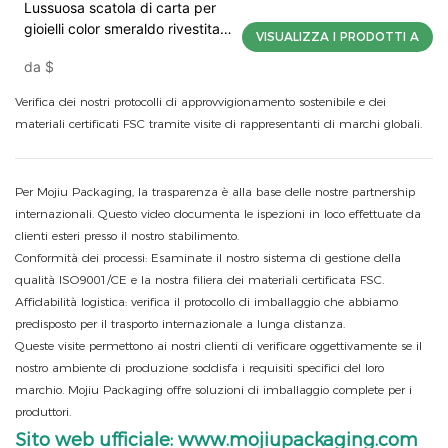
Lussuosa scatola di carta per
gioielli color smeraldo rivestita
VISUALIZZA I PRODOTTI A
in velluto
da
$
Verifica dei nostri protocolli di approvvigionamento sostenibile e dei
materiali certificati FSC tramite visite di rappresentanti di marchi globali.
Per Mojiu Packaging, la trasparenza è alla base delle nostre partnership
internazionali. Questo video documenta le ispezioni in loco effettuate da
clienti esteri presso il nostro stabilimento.
Conformità dei processi: Esaminate il nostro sistema di gestione della
qualità ISO9001/CE e la nostra filiera dei materiali certificata FSC.
Affidabilità logistica: verifica il protocollo di imballaggio che abbiamo
predisposto per il trasporto internazionale a lunga distanza.
Queste visite permettono ai nostri clienti di verificare oggettivamente se il
nostro ambiente di produzione soddisfa i requisiti specifici del loro
marchio. Mojiu Packaging offre soluzioni di imballaggio complete per i
produttori.
Sito web ufficiale: www.mojiupackaging.com