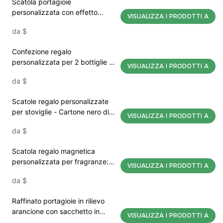
Scatola portagioie
personalizzata con effetto
VISUALIZZA I PRODOTTI A
legno per anelli, collane e
da
$
orecchini | Mojiu Packaging
Confezione regalo
personalizzata per 2 bottiglie di
VISUALIZZA I PRODOTTI A
vino con logo UV, packaging
da
$
premium per cantine, Mojiu
Packaging
Scatole regalo personalizzate
per stoviglie - Cartone nero di
VISUALIZZA I PRODOTTI A
lusso, motivo verde neon,
da
$
scanalatura interna sicura, logo
del marchio, imballaggio per e-
Scatola regalo magnetica
commerce Mojiu Packaging
personalizzata per fragranze:
VISUALIZZA I PRODOTTI A
foderata in flanella, portatile,
da
$
commerciale | Mojiu Packaging
Raffinato portagioie in rilievo
arancione con sacchetto in
VISUALIZZA I PRODOTTI A
microfibra verde per la