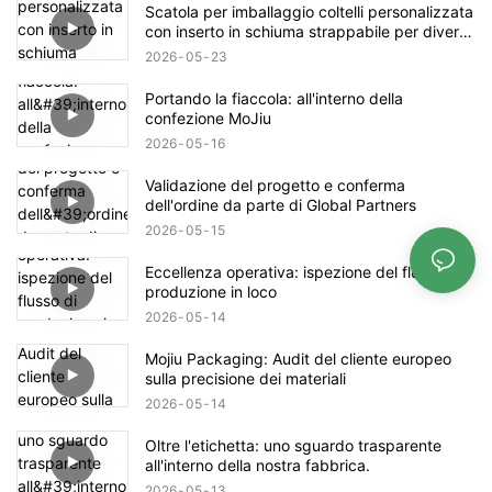
Scatola per imballaggio coltelli personalizzata
con inserto in schiuma strappabile per diverse
dimensioni
2026
05
23
Portando la fiaccola: all'interno della
confezione MoJiu
2026
05
16
Validazione del progetto e conferma
dell'ordine da parte di Global Partners
2026
05
15
Eccellenza operativa: ispezione del flusso di
produzione in loco
2026
05
14
Mojiu Packaging: Audit del cliente europeo
sulla precisione dei materiali
2026
05
14
Oltre l'etichetta: uno sguardo trasparente
all'interno della nostra fabbrica.
2026
05
13