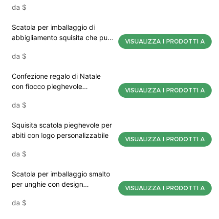
da
$
personalizzazione del logo
Scatola per imballaggio di
abbigliamento squisita che può
VISUALIZZA I PRODOTTI A
essere piegata e con aggiunta
da
$
di logo
Confezione regalo di Natale
con fiocco pieghevole
VISUALIZZA I PRODOTTI A
integrato, scatola di carta
da
$
magnetica personalizzabile
Squisita scatola pieghevole per
abiti con logo personalizzabile
VISUALIZZA I PRODOTTI A
da
$
Scatola per imballaggio smalto
per unghie con design
VISUALIZZA I PRODOTTI A
scanalato e logo
da
$
personalizzabile