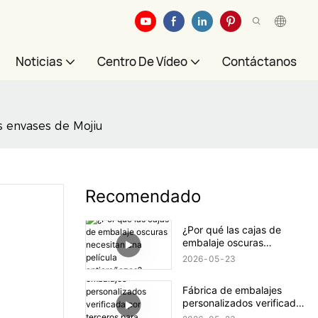
Noticias
Centro De Vídeo
Contáctanos
os envases de Mojiu
Recomendado
¿Por qué las cajas de
embalaje oscuras
necesitan una película
2026
05
23
antiarañazos?
Fábrica de embalajes
personalizados verificada
por terceros para