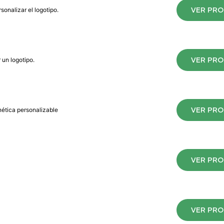
VER PR
sonalizar el logotipo.
VER PR
 un logotipo.
VER PR
nética personalizable
VER PR
VER PR