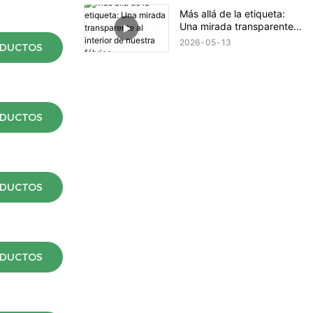
Más allá de la etiqueta:
Una mirada transparente
al interior de nuestra
2026
05
13
ODUCTOS
fábrica.
ODUCTOS
ODUCTOS
ODUCTOS