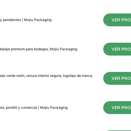
VER PR
s y pendientes | Mojiu Packaging
VER PR
embalaje premium para bodegas, Mojiu Packaging
ado verde neón, ranura interior segura, logotipo de marca,
VER PR
VER PR
la, portátil y comercial | Mojiu Packaging