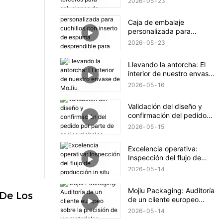
2026
05
23
soluciones de embalaje de
marca.
Caja de embalaje
personalizada para
cuchillos con inserto de
2026
05
23
espuma desprendible para
diferentes tamaños.
Llevando la antorcha: El
interior de nuestro envase
de MoJiu
2026
05
16
Validación del diseño y
confirmación del pedido
por parte de socios
2026
05
15
globales.
Excelencia operativa:
Inspección del flujo de
producción in situ
2026
05
14
Mojiu Packaging: Auditoría
De Los 
de un cliente europeo
sobre la precisión de los
2026
05
14
materiales.