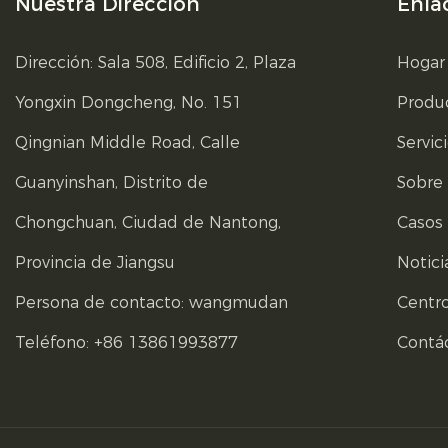
Nuestra Dirección
Enla
Dirección: Sala 508, Edificio 2, Plaza
Hogar
Yongxin Dongcheng, No. 151
Produ
Qingnian Middle Road, Calle
Servic
Guanyinshan, Distrito de
Sobre
Chongchuan, Ciudad de Nantong,
Casos
Provincia de Jiangsu
Notici
Persona de contacto: wangmudan
Centr
Teléfono: +86 13861993877
Contá