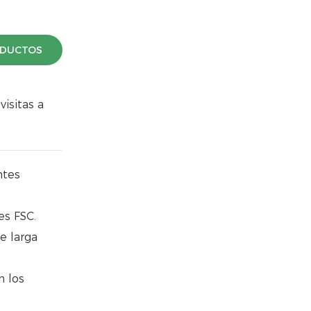
ODUCTOS
isitas a
ntes
es FSC.
e larga
n los