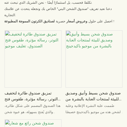
تكلفةً فحسب، بل استثمارًا أيضًا - نحن الشريك الذي تبحث عنه.
دعنا نعيد تعريف "صندوق الشحن البني" الخاص بك ونجعله يتحدث عن علامتك
التجارية.
!
احصل على حلول
وعروض أسعار
حصرية
لصناديق الكرتون المموجة المطبوعة
صندوق شحن بسيط وأنيق وصديق
تمزيق صندوق طائرة لتخفيف
للبيئة لمنتجات العناية بالبشرة من
التوتر، رسالة مؤثرة، طقوس فتح
موجيو باكيدجينج
الصندوق، تغليف موجيو
صُممت علبة النشرة الإعلانية وعلبة
هذا الصندوق المصمم على شكل طائرة،
الشحن هذه من موجيو باكيدجينج خصيصًا
والذي يُفتح بسهولة، هو عبوة شحن
لعلامات التجميل التجارية وتجار التجارة
صممتها شركة موجيو باكيدجينج خصيصًا
الإلكترونية. مصنوعة من مواد ورقية
للشركات والمستهلكين الذين يُقدّرون