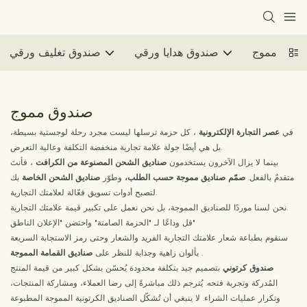
ندوق مموج
صندوق هدايا ورقي
صندوق تغليف ورقي
صندوق مموج
في
عصر التجارة الإلكترونية
، كل حزمة ترسلها ليست مجرد رحلة لوجستية بسيطة،
بل هي أيضًا جولة علامة تجارية منخفضة التكلفة وعالية التعرض.
بينما لا يزال الآخرون يستخدمون
صناديق الشحن المصنوعة من الكرافت
، فأنتَ
متقدمٌ بالفعل.
صمّم صناديق مموجة حسب الطلب،
وطوّر
صناديق الشحن الخاصة
بك
لتصبح أدوات تسويق فعّالة لعلامتك التجارية.
نحن لسنا موردًا للصناديق المموجة، بل نحن نعمل على تكبير قيمة علامتك التجارية.
قل وداعًا لـ "الحزمة الصامتة" واحتضن "الإعلان الناطق"
سنقوم بطباعة شعار علامتك التجارية الفريد والشعار وحتى رمز الاستجابة السريعة
.
بألوان زاهية وجذابة للنظر على
صناديق القمامة المموجة
صندوق كرتوني
بتصميم جيد بتكلفة محدودة يُحسّن بشكل كبير من قيمة المنتج
المُدركة وتجربة فتحه. يُترجم ذلك مباشرةً إلى رضا العملاء، ومشاركة المنتجات،
وتكرار عمليات الشراء. لا ينبغي أن تُشكّل الصناديق الكرتونية المموجة المطبوعة