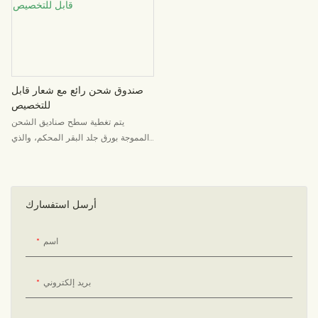
فاخرة وصديقة للبيئة بتصميم بسيط،
متعة تجربة فتح العبوة. بفضل شقوق
وتتميز بهيكل مصبوب متكامل يتيح طيها
الفتح المُريحة، يُمكن فتحه بسلاسة دون
بسرعة في 3 ثوانٍ دون الحاجة إلى غراء
الحاجة إلى أي أدوات. تظهر رسالة مُلهمة
أو شريط لاصق، مما يُحسّن كفاءة
فور فتحه، مما يُحوّل عملية فتح العبوة
التغليف بشكل كبير. يتميز تصميمها
البسيطة إلى تجربة مُمتعة ومُميزة.
المحكم المقاوم للضغط بقوة عالية، مما
صندوق شحن رائع مع شعار قابل
يُقاوم الضغط والاهتزاز أثناء النقل، ويوفر
للتخصيص
حماية شاملة للمنتجات الحساسة مثل
يتم تغطية سطح صناديق الشحن
أحمر الشفاه والسيروم ومجموعات
المموجة بورق جلد البقر المحكم، والذي
العناية بالبشرة. متوفرة بأحجام متعددة
لا يحتفظ فقط بالجمال الريفي للمواد
قابلة للتخصيص مع خيارات طباعة، تُعد
الورقية الطبيعية، بل يتمتع أيضًا بخصائص
هذه العلبة الحل الأمثل للتغليف الذي
مقاومة ممتازة للضغط والتمزق.
يُوازن بين سلامة النقل، وصورة العلامة
أرسل استفسارك
التجارية، والمسؤولية البيئية، وذلك
لشحن منتجات التجارة الإلكترونية،
اسم
وتوزيع العلامات التجارية، ومبيعات
المعارض.
بريد إلكتروني