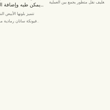
تغليف نقل متطور يجمع بين العملية
يمكن طيه وإضافة ال
وعرض العلامة التجارية. استخدم
تتميز بلونها الأبيض ال
تقنية الطباعة الملونة عالية الدقة
فيونكة ساتان رمادية م
لعرض شعارات العلامة التجارية
وشعار العلامة التجارية يُبرز 
وأنماطها ومعلومات المنتج بشكل
فاخرًا وخفيفًا. يتميز هي
مثالي. إنها الخيار الأمثل للوجستيات
الهدايا الورقية الداخلي 
التجارية الإلكترونية، وتغليف
سواءً استُخدمت لتغليف
التجزئة، وصناديق هدايا العلامات
التجميل، أو علب الم
التجارية.
الورقية، أو تغليف المنتجات ا
حسب الطلب، فهي تُلبي 
معايير الجودة.