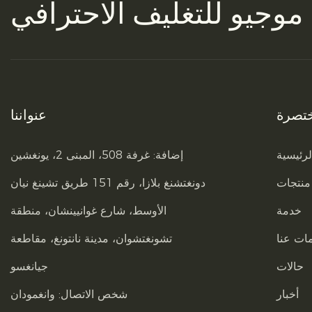
 موجيو
للتغليف الاحترافي
تصرة
عنواننا
رئيسية
إضافة: غرفة 508، المبنى 2، يونغشين
منتجات
دونغتشنغ بلازا، رقم 151 طريق تشينغ نيان
خدمة
الأوسط، شارع غوانيينشان، منطقة
ات عنا
تشونغتشوان، مدينة نانتونغ، مقاطعة
حالات
جيانغسو
أخبار
شخص الاتصال: وانغمودان