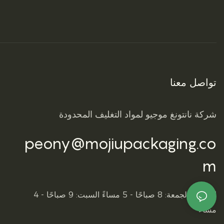
تواصل معنا
شركة نانتونغ موجيو لمواد التغليف المحدودة
peony@mojiupackaging.co
m
الاثنين - الجمعة: 8 صباحًا - 5 مساءً السبت: 9 صباحًا - 4
مساءً