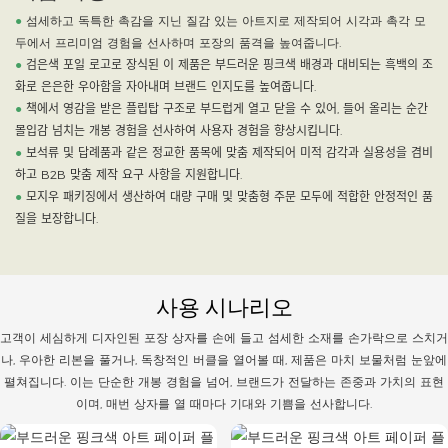
●
섬세하고 독특한 촉감을 지닌 질감 있는 아트지로 제작되어 시각과 촉각 모
두에서 프리미엄 경험을 선사하며 포장의 품격을 높여줍니다.
●
검은색 포일 로고로 장식된 이 제품은 부드러운 핑크색 배경과 대비되는 흑백의 조
화로 은은한 우아함을 자아내며 브랜드 인지도를 높여줍니다.
●
책에서 영감을 받은 플립탑 구조로 부드럽게 열고 닫을 수 있어, 들어 올리는 순간
몰입감 넘치는 개봉 경험을 선사하여 사용자 경험을 향상시킵니다.
●
보석류 및 답례품과 같은 정교한 품목에 맞춤 제작되어 미적 감각과 실용성을 겸비
하고 B2B 맞춤 제작 요구 사항을 지원합니다.
●
모지우 패키징에서 생산하여 대량 구매 및 맞춤형 주문 모두에 적합한 안정적인 품
질을 보장합니다.
사용 시나리오
고객이 세심하게 디자인된 포장 상자를 손에 들고 섬세한 소재를 손가락으로 스치거
나, 우아한 리본을 풀거나, 독창적인 버클을 열어볼 때, 제품은 마치 보물처럼 눈앞에
펼쳐집니다. 이는 단순한 개봉 경험을 넘어, 브랜드가 전달하는 존중과 가치의 표현
이며, 매번 상자를 열 때마다 기대와 기쁨을 선사합니다.