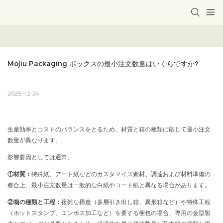
Mojiu Packaging ボックスの最小注文数量はいくらですか?
2025-12-24
生産効率とコストのバランスをとるため、材質と箱の種類に応じて最小注文
数量が異なります。
影響要因としては通常、
①材質：
特殊紙、アート紙などのカスタマイズ素材。調達および材料準備の
都合上、最小注文数量は一般的な白紙やコート紙と異なる場合があります。
②箱の種類と工程：
複雑な構造（多層引き出し箱、異形箱など）や特殊工程
（ホットスタンプ、エンボス加工など）を要する梱包の場合、専用の金型製