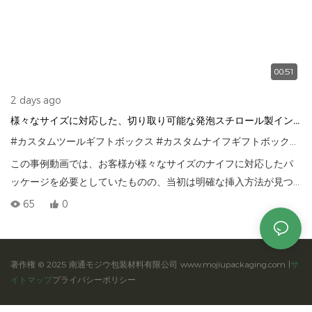
00:51
2 days ago
様々なサイズに対応した、切り取り可能な発泡スチロール製イン
サート付きカスタムナイフパッケージボックス
#カスタムツールギフトボックス
#カスタムナイフギフトボックス
#
この事例動画では、お客様が様々なサイズのナイフに対応したパ
ッケージを必要としていたものの、当初は明確な挿入方法が見つ
からなかった、カスタムナイフギフトボックスのプロジェクトを
65
0
ご紹介します。
当社チームは、製品サイズに合わせて調整可能な手で切り離せる
フォームインサートを設計しました。これにより、各ナイフをし
著作権 © 2025 南通モジウ包装材料有限公司 www.mojiupackaging.com |
サ
っかりと固定できるだけでなく、パッケージ全体を清潔でプロフ
イトマップ
プライバシーポリシー
ェッショナルな状態に保ち、保護性能も向上させることができま
す。