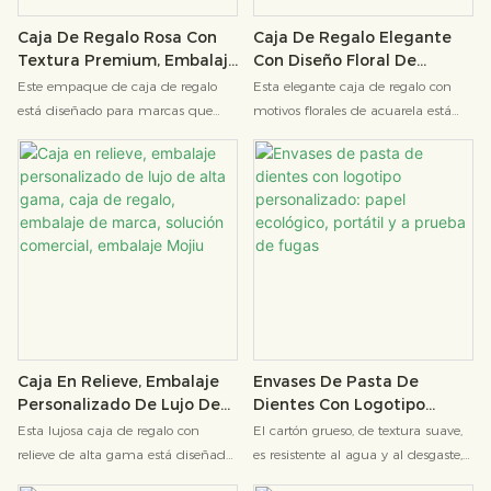
Caja De Regalo Rosa Con
Caja De Regalo Elegante
Textura Premium, Embalaje
Con Diseño Floral De
De Lujo, Exquisita Caja De
Acuarela, Almacenamiento
Este empaque de caja de regalo
Esta elegante caja de regalo con
Regalo, Embalaje De
De Recuerdos, Embalaje
está diseñado para marcas que
motivos florales de acuarela está
Cosméticos, Caja De
Personalizado De Alta
priorizan los rituales y
especialmente diseñada para
Regalo, Embalaje Mojiu
Gama, Mojiu Packaging
consumidores exigentes. Destaca
quienes valoran el ritual. Con
por su diseño visual en rosa y
frescos estampados florales de
blanco con forma de diario, y
acuarela y un logotipo exclusivo,
adopta una creativa combinación
logra un equilibrio perfecto entre
de papel artístico y exquisitos
atractivo estético y textura
logotipos de la marca. Una vez
premium. Con una exquisita
abierto, puede contener productos
artesanía, es ideal para
de belleza, fragancias y otros
empaquetar recuerdos y guardar
artículos, en perfecta sintonía con el
pequeños artículos. Su alta calidad
posicionamiento de alta gama de
y diseño personalizado realza la
Caja En Relieve, Embalaje
Envases De Pasta De
los productos de la marca.
autenticidad de su regalo. Ya sea
Personalizado De Lujo De
Dientes Con Logotipo
para regalos navideños, para el día
Alta Gama, Caja De Regalo,
Personalizado: Papel
Esta lujosa caja de regalo con
El cartón grueso, de textura suave,
a día o para empaquetar recuerdos
Embalaje De Marca,
Ecológico, Portátil Y A
relieve de alta gama está diseñada
es resistente al agua y al desgaste,
Solución Comercial,
Prueba De Fugas
de marca, satisface diversas
para clientes B2B de los sectores de
cumpliendo con las normas de