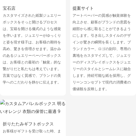
宝石店
提案サイト
カスタマイズされた紙製ジュエリー
アートペーパーの質感が触覚体験を
ボックスをそっと開けるプロセス
向上させ、顧客がブランドの意図を
は、宝箱を開ける儀式のような感覚
細部から感じ取ることができるよう
を伴います。ジュエリーがゆっくり
にします。引き出しスタイルのデザ
と姿を現す様子は、お客様の期待を
インが驚きの瞬間を長くします。ブ
高め、驚きを倍増させます。温かみ
ランドカラー、ロゴの刻印、専用の
のあるジュエリーペーパーボックス
裏地をカスタマイズして、ジュエリ
は、お客様との最初の「触覚」的な
ーのディスプレイボックスをジュエ
繋がりだと私たちは考えています。
リーのスタイルとシームレスに融合
言葉ではなく質感で、ブランドの美
します。持続可能な紙を採用し、グ
学へのこだわりを静かに伝えます。
リーンコンセプトで現代の消費者の
価値観を反映します。
折りたたみギフトボックス
お客様がギフトを受け取った時、ま