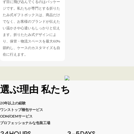
ず目に飛び込んでくるのはパッケー
ジです。私たちが専門とする折りた
たみ式ギフトボックスは、商品だけ
でなく、お客様のブランドが伝えた
い温かさや心遣いもしっかりと伝え
ます。折りたたみ式デザインによ
り、保管・物流スペースを最大60%
節約し、ケースのカスタマイズも自
在に行えます。
選ぶ理由
私たち
20年以上の経験
ワンストップ梱包サービス
ODM/OEMサービス
プロフェッショナルな包装工場
24HOURS
3-5DAYS