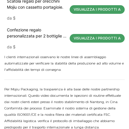
Scatola regalo per orecchini
Mojiu con cassetto portagioie.
VISUALIZZA I PRODOTTI A
da
$
Confezione regalo
personalizzata per 2 bottiglie di
VISUALIZZA I PRODOTTI A
vino con logo UV, packaging
da
$
premium per cantine, Mojiu
Packaging
I clienti internazionali osservano le nostre linee di assemblaggio
automatizzate per verificare la stabilità della produzione ad alto volume e
l'affidabilità dei tempi di consegna.
Per Mojiu Packaging, la trasparenza è alla base delle nostre partnership
internazionali. Questo video documenta le ispezioni di routine effettuate
dai nostri clienti esteri presso il nostro stabilimento di Nantong, in Cina.
Conformità dei processi: Esaminate il nostro sistema di gestione della
qualità ISO9001/CE e la nostra filiera dei materiali certificata FSC.
Affidabilità logistica: verifica il protocollo di imballaggio che abbiamo
predisposto per il trasporto internazionale a lunga distanza.