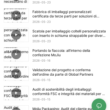
2026
05
23
Fabbrica di imballaggi personalizzati
certificata da terze parti per soluzioni di
packaging di marca.
2026
05
23
Scatola per imballaggio coltelli personalizzata
con inserto in schiuma strappabile per diverse
dimensioni
2026
05
23
Portando la fiaccola: all'interno della
confezione MoJiu
2026
05
16
Validazione del progetto e conferma
dell'ordine da parte di Global Partners
2026
05
15
Audit di sostenibilità degli imballaggi:
conformità FSC e integrità dei materiali per gli
imballaggi Mojiu
2026
05
15
Mojiu Packaging: Audit del cliente europeo