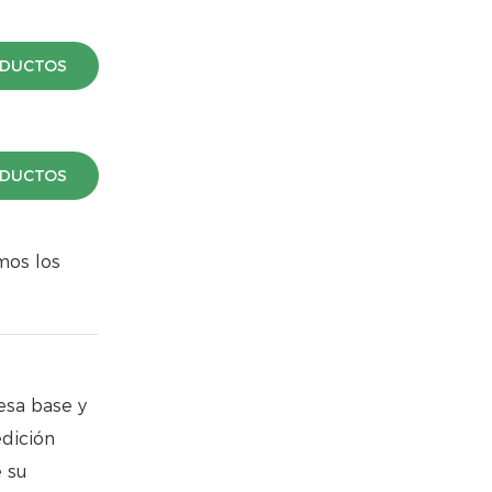
ODUCTOS
ODUCTOS
mos los
esa base y
edición
e su