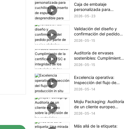
marca.
Caja de embalaje
personalizada para
cuchillos con inserto de
2026
05
23
espuma desprendible para
diferentes tamaños.
Validación del diseño y
confirmación del pedido
por parte de socios
2026
05
15
globales.
Auditoría de envases
sostenibles: Cumplimiento
de la certificación FSC e
2026
05
15
integridad de los
materiales de los envases
Excelencia operativa:
de Mojiu
Inspección del flujo de
producción in situ
2026
05
14
Mojiu Packaging: Auditoría
de un cliente europeo
sobre la precisión de los
2026
05
14
materiales.
Más allá de la etiqueta: