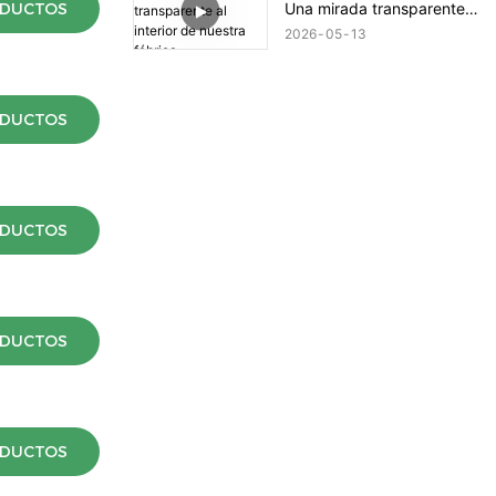
Una mirada transparente
ODUCTOS
al interior de nuestra
2026
05
13
fábrica.
ODUCTOS
ODUCTOS
ODUCTOS
ODUCTOS