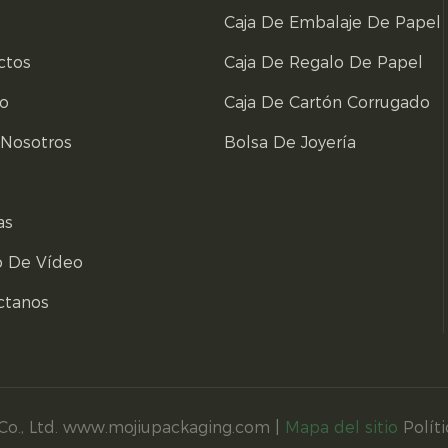
Caja De Embalaje De Papel
ctos
Caja De Regalo De Papel
io
Caja De Cartón Corrugado
 Nosotros
Bolsa De Joyería
as
o De Vídeo
ctanos
Co., Ltd. www.mojiupackaging.com |
Mapa del sitio
Polít