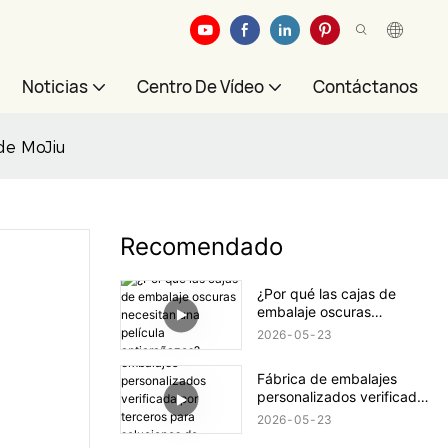
Noticias
Centro De Vídeo
Contáctanos
 de MoJiu
Recomendado
¿Por qué las cajas de
embalaje oscuras
necesitan una película
2026
05
23
antiarañazos?
Fábrica de embalajes
personalizados verificada
por terceros para
2026
05
23
soluciones de embalaje de