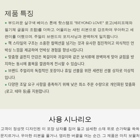
제품 특징
●
부드러운 살구색 베이스 톤에 핫스탬프 "BEYOND LOVE" 로고(세리프체와
필기체 글꼴의 조합)를 더하고, 어울리는 새틴 리본으로 강조하여 우아하고 세
련미를 더했으며, 주얼리 브랜드의 포지셔닝과 완벽하게 일치합니다.
●
책 스타일의 구조는 소중한 컬렉션을 넘기는 것과 유사한 점진적이고 의식적인 언
박싱 느낌을 제공하여 언박싱 경험을 향상시킵니다.
●
맞춤형 골판지 안감은 목걸이와 귀걸이와 같은 보석류에 완벽하게 맞아 긁힘을 방
지하는 동시에 품목을 깔끔하게 전시할 수 있습니다.
●
브랜드 주얼리의 독점적인 포장이나 휴일 선물을 위한 세련된 선물 상자로 이상적
입니다.
●
다양한 조달 요구 사항을 충족하기 위해 낮은 최소 주문 수량으로 개인화된 맞춤화
(로고, 테마 등)를 지원합니다.
사용 시나리오
고객이 정성껏 디자인된 이 포장 상자를 집어 들고 섬세한 소재 위로 손가락을 쓱쓱
문지르거나, 우아한 리본을 풀거나, 영리한 버클을 여는 순간, 그 제품은 마치 보물처