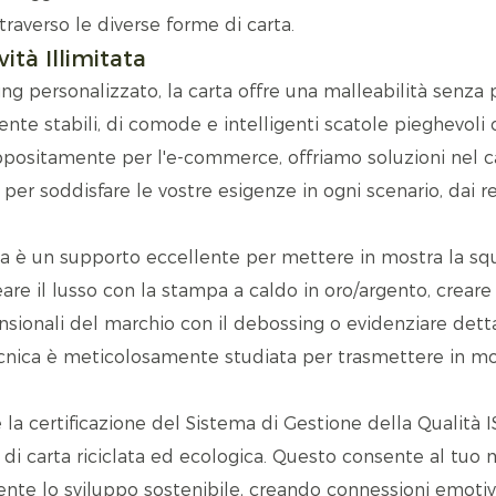
raverso le diverse forme di carta.
tà Illimitata
g personalizzato, la carta offre una malleabilità senza p
mente stabili, di comode e intelligenti scatole pieghevoli 
 appositamente per l'e-commerce, offriamo soluzioni nel
er soddisfare le vostre esigenze in ogni scenario, dai re
arta è un supporto eccellente per mettere in mostra la squ
neare il lusso con la stampa a caldo in oro/argento, creare
nsionali del marchio con il debossing o evidenziare detta
tecnica è meticolosamente studiata per trasmettere in m
 la certificazione del Sistema di Gestione della Qualità 
i di carta riciclata ed ecologica. Questo consente al tuo
mente lo sviluppo sostenibile, creando connessioni emoti