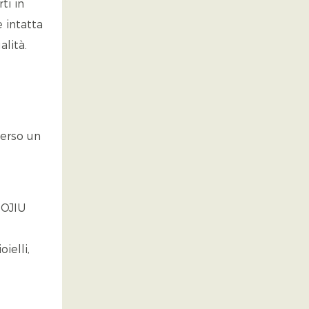
ti in
e intatta
lità.
verso un
MOJIU
ielli,