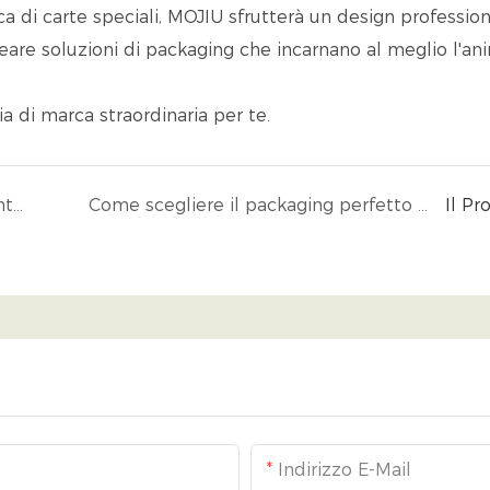
ica di carte speciali, MOJIU sfrutterà un design professio
reare soluzioni di packaging che incarnano al meglio l'an
ia di marca straordinaria per te.
Quali misure ambientali vengono implementate nel processo di produzione delle scatole di imballaggio?
Come scegliere il packaging perfetto per il tuo brand? La guida definitiva dalla strategia all&#39;esecuzione
Il Pr
Indirizzo E-Mail