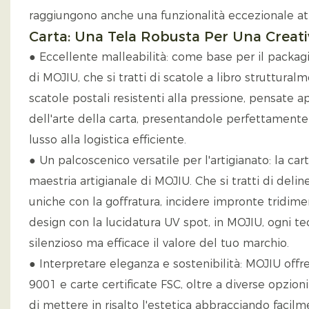
raggiungono anche una funzionalità eccezionale att
Carta: Una Tela Robusta Per Una Creativi
● Eccellente malleabilità: come base per il packagin
di MOJIU, che si tratti di scatole a libro struttural
scatole postali resistenti alla pressione, pensate
dell'arte della carta, presentandole perfettamente p
lusso alla logistica efficiente.
● Un palcoscenico versatile per l'artigianato: la c
maestria artigianale di MOJIU. Che si tratti di deli
uniche con la goffratura, incidere impronte tridime
design con la lucidatura UV spot, in MOJIU, ogni 
silenzioso ma efficace il valore del tuo marchio.
● Interpretare eleganza e sostenibilità: MOJIU offre
9001 e carte certificate FSC, oltre a diverse opzion
di mettere in risalto l'estetica abbracciando facil