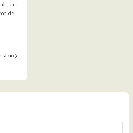
nale, una
ima del
ossimo