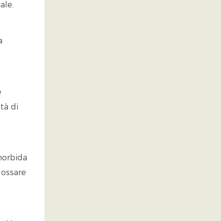
ale.
a
e
tà di
morbida
dossare