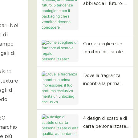
abbraccia il futuro: 5
tendenze ecologiche
per il packaging che i
ari. Noi
venditori devono
o di
conoscere
Come scegliere un
 campo
fornitore di scatole
gali di
regalo
personalizzate?
isita
Dove la fragranza
 texture
incontra la prima
gli di
impressione: il tuo
odo
profumo esclusivo
merita un unboxing
esclusivo
ISO
4 design di scatole di
carta personalizzate
 marchio
di alta qualità,
ve più