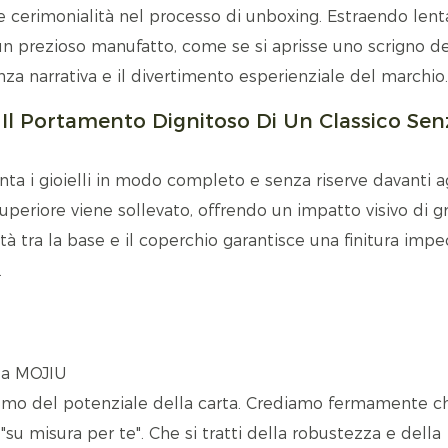
 e cerimonialità nel processo di unboxing. Estraendo le
e un prezioso manufatto, come se si aprisse uno scrigno d
za narrativa e il divertimento esperienziale del marchio.
: Il Portamento Dignitoso Di Un Classico Sen
enta i gioielli in modo completo e senza riserve davanti a
uperiore viene sollevato, offrendo un impatto visivo di 
ità tra la base e il coperchio garantisce una finitura imp
.
da MOJIU
remo del potenziale della carta. Crediamo fermamente c
"su misura per te". Che si tratti della robustezza e della