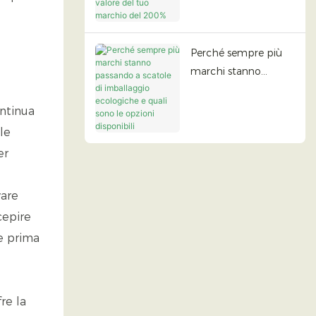
aumentano il valore
del tuo marchio del
200%
Perché sempre più
marchi stanno
passando a scatole di
imballaggio
ontinua
ecologiche e quali
le
sono le opzioni
er
disponibili
vare
cepire
he prima
re la