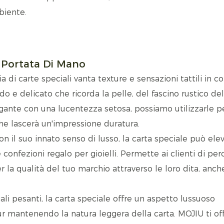
biente.
A Portata Di Mano
ia di carte speciali vanta texture e sensazioni tattili in c
do e delicato che ricorda la pelle, del fascino rustico del
egante con una lucentezza setosa, possiamo utilizzarle p
he lascerà un'impressione duratura.
 il suo innato senso di lusso, la carta speciale può ele
confezioni regalo per gioielli. Permette ai clienti di per
r la qualità del tuo marchio attraverso le loro dita, anc
iali pesanti, la carta speciale offre un aspetto lussuoso
ur mantenendo la natura leggera della carta. MOJIU ti off