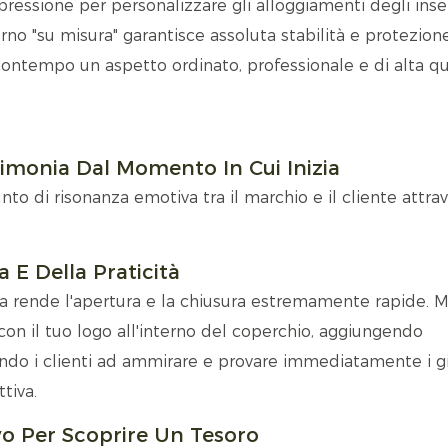
 pressione per personalizzare gli alloggiamenti degli inser
erno "su misura" garantisce assoluta stabilità e protezion
contempo un aspetto ordinato, professionale e di alta qua
erimonia Dal Momento In Cui Inizia
o di risonanza emotiva tra il marchio e il cliente attra
a E Della Praticità
ta rende l'apertura e la chiusura estremamente rapide. 
con il tuo logo all'interno del coperchio, aggiungendo
do i clienti ad ammirare e provare immediatamente i gio
tiva.
ivo Per Scoprire Un Tesoro