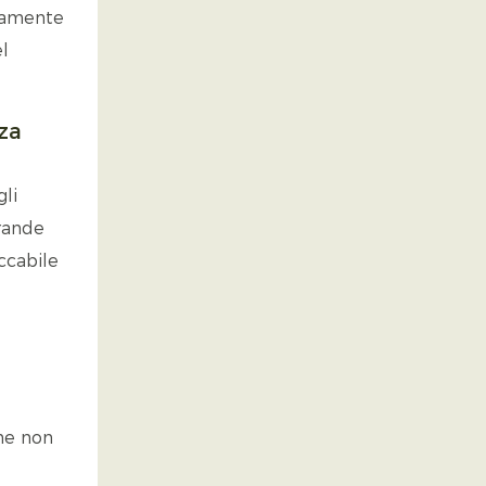
ntamente
el
za
gli
grande
eccabile
he non