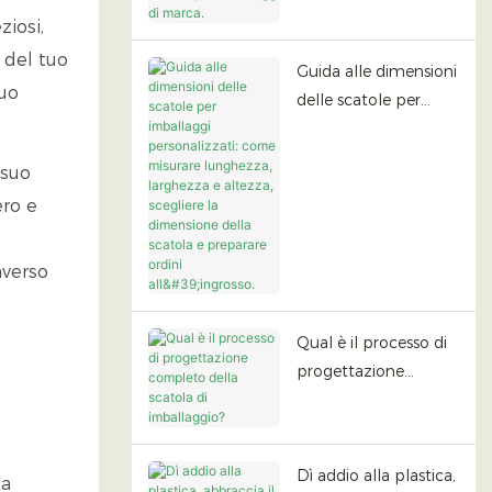
opzioni di stampa e
ziosi,
finitura per
 del tuo
Guida alle dimensioni
imballaggi di marca.
tuo
delle scatole per
imballaggi
personalizzati: come
 suo
misurare lunghezza,
ero e
larghezza e altezza,
scegliere la
dimensione della
averso
scatola e preparare
ordini all'ingrosso.
Qual è il processo di
progettazione
completo della
scatola di
imballaggio?
Dì addio alla plastica,
ma