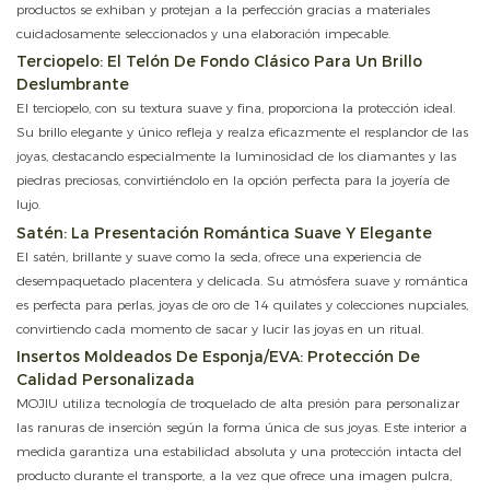
productos se exhiban y protejan a la perfección gracias a materiales
cuidadosamente seleccionados y una elaboración impecable.
Terciopelo: El Telón De Fondo Clásico Para Un Brillo
Deslumbrante
El terciopelo, con su textura suave y fina, proporciona la protección ideal.
Su brillo elegante y único refleja y realza eficazmente el resplandor de las
joyas, destacando especialmente la luminosidad de los diamantes y las
piedras preciosas, convirtiéndolo en la opción perfecta para la joyería de
lujo.
Satén: La Presentación Romántica Suave Y Elegante
El satén, brillante y suave como la seda, ofrece una experiencia de
desempaquetado placentera y delicada. Su atmósfera suave y romántica
es perfecta para perlas, joyas de oro de 14 quilates y colecciones nupciales,
convirtiendo cada momento de sacar y lucir las joyas en un ritual.
Insertos Moldeados De Esponja/EVA: Protección De
Calidad Personalizada
MOJIU utiliza tecnología de troquelado de alta presión para personalizar
las ranuras de inserción según la forma única de sus joyas. Este interior a
medida garantiza una estabilidad absoluta y una protección intacta del
producto durante el transporte, a la vez que ofrece una imagen pulcra,