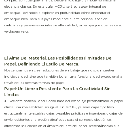
con precisión cualquier marca, desde el lujo ligero y moderno hasta la
elegancia clásica. En esta guía, MOJIU será su asesor integral de
empaque, llevándolo a explorar en profundidad cómo encontrar el
empaque ideal para sus joyas mediante el arte personalizado de
cartulinas y papeles especiales de alta calidad, un empaque que realce su
verdadero valor.
El Alma Del Material: Las Posibilidades Ilimitadas Del
Papel, Definiendo El Estilo De Marca.
Nos centramos en crear soluciones de embalaje que no solo muestren
individualidad, sino que también logren una funcionalidad excepcional a
través de las diversas formas de papel.
Papel: Un Lienzo Resistente Para La Creatividad Sin
Límites
● Excelente maleabilidad: Como base del embalaje personalizado, el papel
ofrece una maleabilidad sin igual. En MOJIU, ya sean cajas tipo libro
estructuralmente estables, cajas plegables prácticas e ingeniosas o cajas de
envío resistentes a la presión diseñadas para el comercio electrónico,
ofrecemos soluciones en el ámbito del arte del papel, presentándolas a la