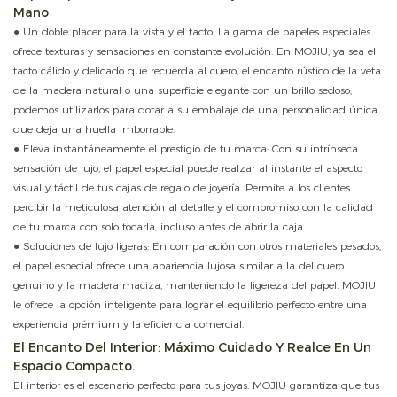
Mano
● Un doble placer para la vista y el tacto: La gama de papeles especiales
ofrece texturas y sensaciones en constante evolución. En MOJIU, ya sea el
tacto cálido y delicado que recuerda al cuero, el encanto rústico de la veta
de la madera natural o una superficie elegante con un brillo sedoso,
podemos utilizarlos para dotar a su embalaje de una personalidad única
que deja una huella imborrable.
● Eleva instantáneamente el prestigio de tu marca: Con su intrínseca
sensación de lujo, el papel especial puede realzar al instante el aspecto
visual y táctil de tus cajas de regalo de joyería. Permite a los clientes
percibir la meticulosa atención al detalle y el compromiso con la calidad
de tu marca con solo tocarla, incluso antes de abrir la caja.
● Soluciones de lujo ligeras: En comparación con otros materiales pesados,
el papel especial ofrece una apariencia lujosa similar a la del cuero
genuino y la madera maciza, manteniendo la ligereza del papel. MOJIU
le ofrece la opción inteligente para lograr el equilibrio perfecto entre una
experiencia prémium y la eficiencia comercial.
El Encanto Del Interior: Máximo Cuidado Y Realce En Un
Espacio Compacto.
El interior es el escenario perfecto para tus joyas. MOJIU garantiza que tus