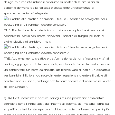
design minimalista riduce il consumo di materiali, le emissioni di
carbonio derivanti dalla logistica e spesso offre un'esperienza di
spacchettamento più elegante.
DUE. Rivoluzione dei materiali: sostituzione della plastica ricavata dai
combustibili fossili con risorse rinnovabili: micelio di funghi, pellicola di
alghe, plastica di amido di mais.
TRE. Aggiornamento creativo e trasformazione: dai una "seconda vita" al
packaging progettando la tua scatola, rendendola facile da trasformare in
un contenitore, un porta-calendario, un piccolo vaso di fiori o un giocattolo
per bambini. Migliorando notevolmente l'esperienza utente e il valore di
condivisione sui social, prolungando la permanenza del marchio nella vita
dei consumatori.
QUATTRO. Inchiostro e adesivo: perseguire una protezione ambientale
completa per gli imballaggi, dall'interno all'esterno, dai materiali principali
a quelli ausiliari. La stampa con inchiostro di soia o a base d'acqua è più
facile da degradare ed emette meno COV rispetto ai tradizionali inchiostri