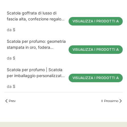
Scatola goffrata di lusso di
fascia alta, confezione regalo
VISUALIZZA I PRODOTTI A
personalizzata, confezione di
da
$
marca, soluzione commerciale,
imballaggio Mojiu
Scatola per profumo: geometria
stampata in oro, fodera
VISUALIZZA I PRODOTTI A
floccata, lusso leggero,
da
$
confezione antiurto Mojiu
Packaging
Scatola per profumo | Scatola
per imballaggio personalizzata
VISUALIZZA I PRODOTTI A
in cartone con lamina d'oro
da
$
opaca | Mojiu Packaging
Prev
Il Prossimo