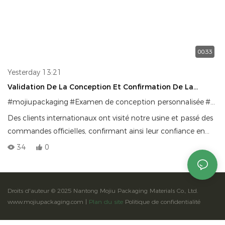
00:33
Yesterday 13:21
Validation De La Conception Et Confirmation De La
Commande Par Les Partenaires Mondiaux
#mojiupackaging
#Examen de conception personnalisée
#Fabricant de solutions d'emballage
Des clients internationaux ont visité notre usine et passé des
commandes officielles, confirmant ainsi leur confiance en
notre capacité à fournir des solutions d'emballage de haute
34
0
qualité à l'échelle mondiale. Chez Mojiu Packaging, nous
transformons des concepts de design complexes en atouts
de marque concrets.
Droits d'auteur © 2025 Nantong Mojiu Packaging Materials Co., Ltd.
www.mojiupackaging.com |
Plan du site
Politique de confidentialité