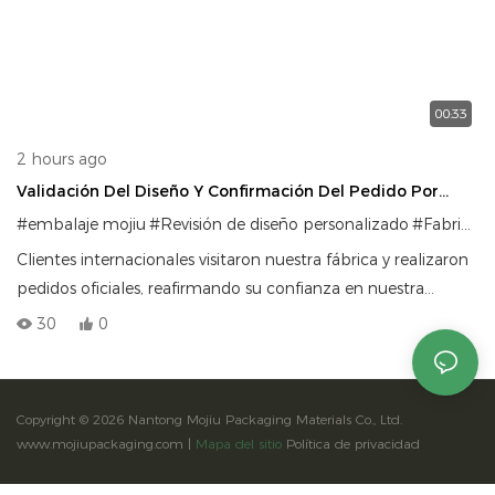
00:33
2 hours ago
Validación Del Diseño Y Confirmación Del Pedido Por
Parte De Socios Globales.
#embalaje mojiu
#Revisión de diseño personalizado
#Fabricante de soluciones de embalaje
Clientes internacionales visitaron nuestra fábrica y realizaron
pedidos oficiales, reafirmando su confianza en nuestra
capacidad para ofrecer soluciones de embalaje de alta
30
0
calidad a nivel mundial. En Mojiu Packaging, transformamos
conceptos de diseño complejos en activos de marca
tangibles.
Copyright © 2026 Nantong Mojiu Packaging Materials Co., Ltd.
www.mojiupackaging.com |
Mapa del sitio
Política de privacidad