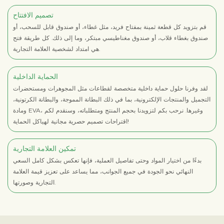
تصميم الافتتاح
قم بتزويد كل قطعة ثمينة بمفتاح فريد، مثل غطاء، أو صندوق قابل للسحب، أو
صندوق بغطاء قلاب، أو صندوق مغناطيسي مبتكر، وما إلى ذلك. كل طريقة فتح
هي امتداد لشخصية العلامة التجارية.
الحماية الداخلية
لقد وفرنا حلول حماية داخلية متخصصة لقطاعات مثل المجوهرات ومستحضرات
التجميل والمنتجات الإلكترونية، بما في ذلك البطانة المموجة، والبطانة الكرتونية،
ومادة EVA، وغيرها. نرحب بكم لتزويدنا بحجم المنتج ومتطلباته، وسنقدم لكم
اقتراحات تصميم حصرية مجانية لهياكل الحماية!
تمكين العلامة التجارية
بدءًا من اختيار المواد وحتى تفاصيل العملية، فإنها تعكس بشكل كامل السعي
النهائي نحو الجودة في جميع الجوانب، مما يساعد على تعزيز قيمة العلامة
التجارية وصورتها.