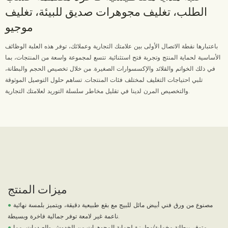
الطلب، تغليف مجوهرات صديق للبيئة، تغليف
موجيو
باعتبارها نقطة الاتصال الأولى بين علامتك التجارية وعملائك، توفر هذه العلبة الوظائف
الأساسية لحماية المنتج وتجربة فتح استثنائية. تتسع لمجموعة واسعة من المنتجات، بما
في ذلك الخواتم والقلائد والإكسسوارات الصغيرة. من خلال تخصيص الحجم والبطانة،
تلبي احتياجات التغليف لمختلف فئات المنتجات. تساهم حلول التوصيل الموثوقة
والتخصيص المرن لدينا في تقليل مخاطر سلسلة التوريد لعلامتك التجارية.
ميزات المنتج
مصنوع من ورق فني أبيض مائل للبيج مع بقع طبيعية دقيقة، ويتميز بلمسة نهائية
●
ناعمة غير لامعة توفر جمالية فاخرة وبسيطة.
متوفر ببطانة مخملية/مطرزة لحماية المجوهرات من الخدوش والصدمات، مما
●