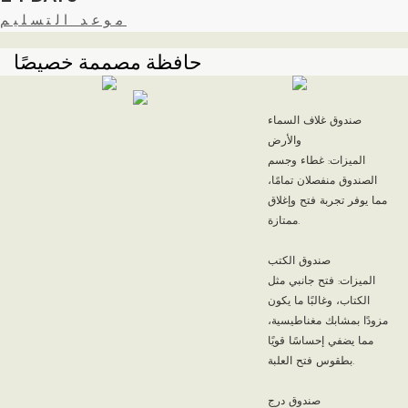
موعد التسليم
حافظة مصممة خصيصًا
صندوق غلاف السماء
والأرض
الميزات: غطاء وجسم
الصندوق منفصلان تمامًا،
مما يوفر تجربة فتح وإغلاق
ممتازة.
صندوق الكتب
الميزات: فتح جانبي مثل
الكتاب، وغالبًا ما يكون
مزودًا بمشابك مغناطيسية،
مما يضفي إحساسًا قويًا
بطقوس فتح العلبة.
صندوق درج