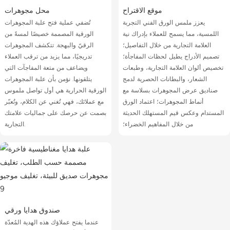
موقع الاقتراح
محل مجوهرات
يعزز ملمس الورق الفني التجربة
تُضفي عملية فتح علبة المجوهرات
اللمسية، مما يسمح للعملاء بإدراك نية
الورقية المصممة خصيصًا لمسةً من
العلامة التجارية من خلال التفاصيل؛
الرقيّ والبهجة. تتكشف المجوهرات
تصميم الأدراج يطيل لحظات المفاجأة؛
تدريجيًا، مما يزيد من ترقب العملاء
تخصيص ألوان العلامة التجارية، وطبعات
ويضاعف من متعة المفاجآت التي
الشعار، والبطانات الحصرية لدمج
يتلقونها. نؤمن بأن علبة المجوهرات
صناديق عرض المجوهرات بسلاسة مع
الورقية الحرارية هي أول تواصل ملموس
أنماط المجوهرات؛ اعتماد الورق
مع عملائك، فهي تُغني عن الكلام، وتُعبّر
المستدام وعكس قيم المستهلك الحديثة
بصمت عن حرصك على جماليات علامتك
من خلال المفاهيم الخضراء؛
التجارية.
صندوق هدايا ورقي
عندما يفتح عملاؤك هذه الهدية المُعدّة