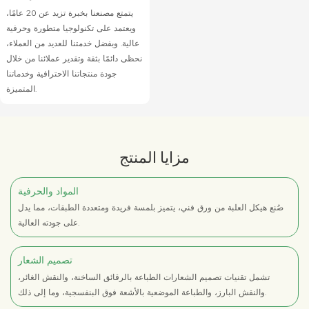
يتمتع مصنعنا بخبرة تزيد عن 20 عامًا،
ويعتمد على تكنولوجيا متطورة وحرفية
عالية. وبفضل خدمتنا للعديد من العملاء،
نحظى دائمًا بثقة وتقدير عملائنا من خلال
جودة منتجاتنا الاحترافية وخدماتنا
المتميزة.
مزايا المنتج
المواد والحرفية
صُنع هيكل العلبة من ورق فني، يتميز بلمسة فريدة ومتعددة الطبقات، مما يدل
على جودته العالية.
تصميم الشعار
تشمل تقنيات تصميم الشعارات الطباعة بالرقائق الساخنة، والنقش الغائر،
والنقش البارز، والطباعة الموضعية بالأشعة فوق البنفسجية، وما إلى ذلك.