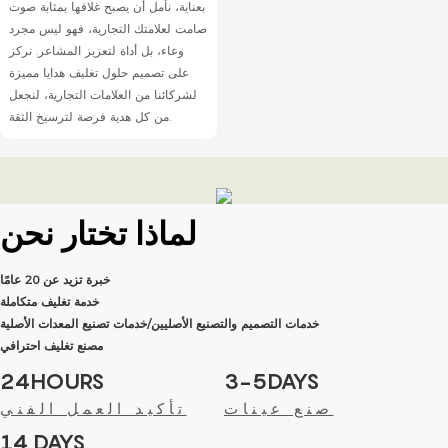
بعناية، نأمل أن يصبح غلافها بمثابة صوت
صامت لعلامتك التجارية، فهو ليس مجرد
وعاء، بل أداة لتعزيز المشاعر. نركز
على تصميم حلول تغليف هدايا مميزة
لشركائنا من العلامات التجارية، لنجعل
من كل هدية فرصة لترسيخ الثقة.
لماذا تختار
نحن
خبرة تزيد عن 20 عامًا
خدمة تغليف متكاملة
خدمات التصميم والتصنيع الأصليين/خدمات تصنيع المعدات الأصلية
مصنع تغليف احترافي
24HOURS
3-5DAYS
صنع عينات
تأكيد العمل الفني
14 DAYS