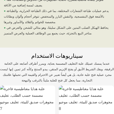
يضيف لمسة إضافية من الأناقة.
يدعم عمليات طباعة الشعارات المختلفة، بما في ذلك الطباعة الحرارية، والطباعة
●
بالأشعة فوق البنفسجية، والنقش البارز والمنخفض. تتوفر أحجام وألوان وبطانات
مخصصة للخواتم والقلائد والأساور وغيرها.
يحافظ الهيكل الصلب المتين على الشكل سليمًا، وهو مثالي للشحن والعرض في
●
متاجر البيع بالتجزئة، حيث يجمع بين الوظائف العملية والعرض المتميز.
سيناريوهات الاستخدام
عندما يمسك عميلك علبة التغليف المصممة بعناية، ويمرر أطراف أصابعه على الخامة
الرقيقة، ويفك الشريط الأنيق أو يفتح الإبزيم المتقن، يبدو المنتج وكأنه كنز ثمين. إنها ليست
مجرد عملية فتح علبة عادية، بل هي أيضاً تعبير عن الاحترام والقيمة التي تحملها علامتك
التجارية، مما يجعل كل فتح للعلبة مليئاً بالترقب والبهجة.