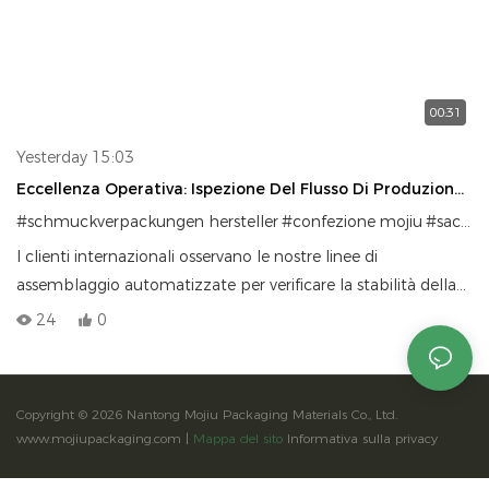
00:31
Yesterday 15:03
Eccellenza Operativa: Ispezione Del Flusso Di Produzione
In Loco
#schmuckverpackungen hersteller
#confezione mojiu
#sacchetti per gioielli personali
I clienti internazionali osservano le nostre linee di
assemblaggio automatizzate per verificare la stabilità della
produzione ad alto volume e l'affidabilità dei tempi di
24
0
consegna.
Copyright © 2026 Nantong Mojiu Packaging Materials Co., Ltd.
www.mojiupackaging.com |
Mappa del sito
Informativa sulla privacy